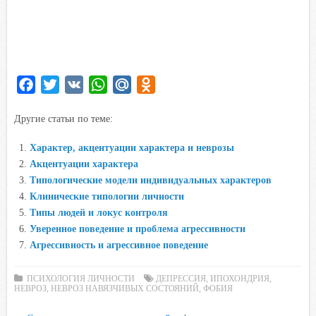
F
T
V
W
M
O
a
w
K
h
a
d
Другие статьи по теме:
c
i
a
i
n
e
t
t
l
o
Характер, акцентуации характера и неврозы
b
t
s
.
k
Акцентуации характера
o
e
A
R
l
Типологические модели индивидуальных характеров
o
r
p
u
a
Клинические типологии личности
Типы людей и локус контроля
k
p
s
Уверенное поведение и проблема агрессивности
s
Агрессивность и агрессивное поведение
n
i
ПСИХОЛОГИЯ ЛИЧНОСТИ
ДЕПРЕССИЯ
,
ИПОХОНДРИЯ
,
k
НЕВРОЗ
,
НЕВРОЗ НАВЯЗЧИВЫХ СОСТОЯНИЙ
,
ФОБИЯ
i