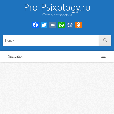
Pro-Psixology.ru
Сайт о психологии
Facebook
Twitter
VK
WhatsApp
Mail.Ru
Odnoklassniki
Navigation