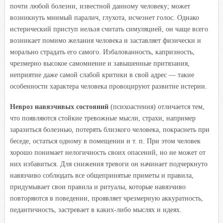
почти любой болезни, известной данному человеку; может
возникнуть мнимый паралич, глухота, исчезнет голос. Однако
истерический приступ нельзя считать симуляцией, он чаще всего
возникает помимо желания человека и заставляет физически и
морально страдать его самого. Избалованность, капризность,
чрезмерно высокое самомнение и завышенные притязания,
неприятие даже самой слабой критики в свой адрес — такие
особенности характера человека провоцируют развитие истерии.
Невроз навязчивых состояний
(психоастения) отличается тем,
что появляются стойкие тревожные мысли, страхи, например
заразиться болезнью, потерять близкого человека, покраснеть при
беседе, остаться одному в помещении и т. п. При этом человек
хорошо понимает нелогичность своих опасений, но не может от
них избавиться. Для снижения тревоги он начинает подчеркнуто
навязчиво соблюдать все общепринятые приметы и правила,
придумывает свои правила и ритуалы, которые навязчиво
повторяются в поведении, проявляет чрезмерную аккуратность,
педантичность, застревает в каких-либо мыслях и идеях.