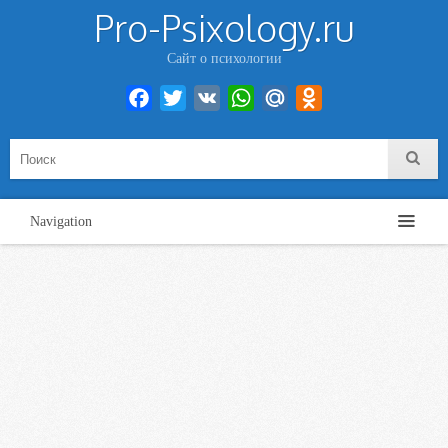
Pro-Psixology.ru
Сайт о психологии
Facebook
Twitter
VK
WhatsApp
Mail.Ru
Odnoklassniki
Navigation