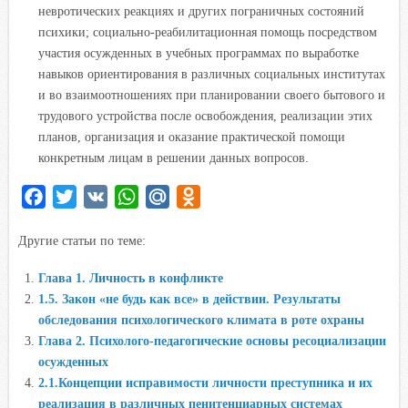
невротических реакциях и других пограничных состояний
психики; социально-реабилитационная помощь посредством
участия осужденных в учебных программах по выработке
навыков ориентирования в различных социальных институтах
и во взаимоотношениях при планировании своего бытового и
трудового устройства после освобождения, реализации этих
планов, организация и оказание практической помощи
конкретным лицам в решении данных вопросов.
F
T
V
W
M
O
a
w
K
h
a
d
Другие статьи по теме:
c
i
a
i
n
e
t
t
l
o
Глава 1. Личность в конфликте
b
t
s
.
k
1.5. Закон «не будь как все» в действии. Результаты
o
e
A
R
l
обследования психологического климата в роте охраны
o
r
p
u
a
Глава 2. Психолого-педагогические основы ресоциализации
осужденных
k
p
s
2.1.Концепции исправимости личности преступника и их
s
реализация в различных пенитенциарных системах