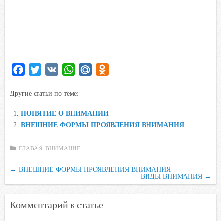
F
T
V
W
M
O
a
w
K
h
a
d
Другие статьи по теме:
c
i
a
i
n
e
t
t
l
o
ПОНЯТИЕ О ВНИМАНИИ
b
t
s
.
k
ВНЕШНИЕ ФОРМЫ ПРОЯВЛЕНИЯ ВНИМАНИЯ
o
e
A
R
l
o
r
p
u
a
ГЛАВА 9. ВНИМАНИЕ
k
p
s
←
ВНЕШНИЕ ФОРМЫ ПРОЯВЛЕНИЯ ВНИМАНИЯ
s
ВИДЫ ВНИМАНИЯ
→
n
i
Комментарий к статье
k