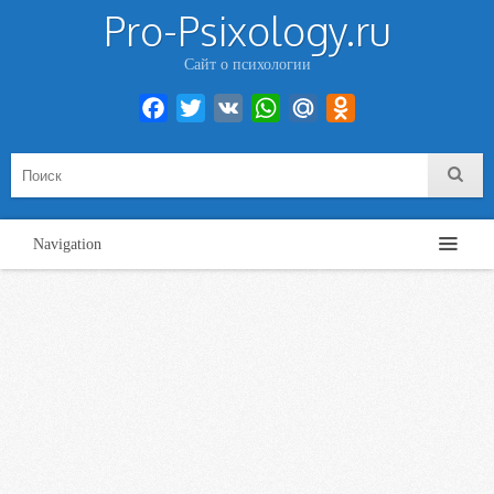
Pro-Psixology.ru
Сайт о психологии
Facebook
Twitter
VK
WhatsApp
Mail.Ru
Odnoklassniki
Navigation