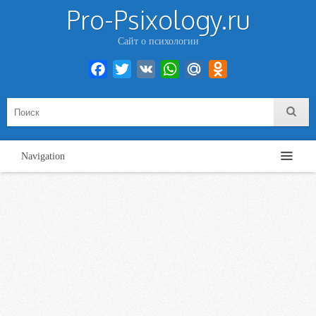
Pro-Psixology.ru
Сайт о психологии
Facebook
Twitter
VK
WhatsApp
Mail.Ru
Odnoklassniki
Navigation