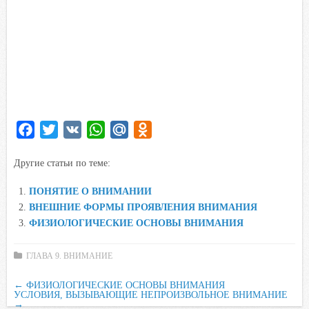
F
T
V
W
M
O
a
w
K
h
a
d
Другие статьи по теме:
c
i
a
i
n
e
t
t
l
o
ПОНЯТИЕ О ВНИМАНИИ
b
t
s
.
k
ВНЕШНИЕ ФОРМЫ ПРОЯВЛЕНИЯ ВНИМАНИЯ
o
e
A
R
l
ФИЗИОЛОГИЧЕСКИЕ ОСНОВЫ ВНИМАНИЯ
o
r
p
u
a
k
p
s
ГЛАВА 9. ВНИМАНИЕ
s
←
ФИЗИОЛОГИЧЕСКИЕ ОСНОВЫ ВНИМАНИЯ
n
УСЛОВИЯ, ВЫЗЫВАЮЩИЕ НЕПРОИЗВОЛЬНОЕ ВНИМАНИЕ
→
i