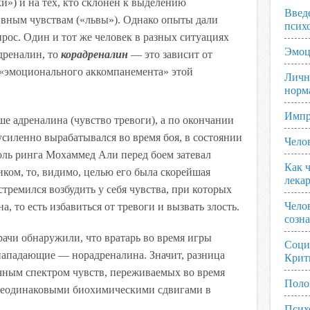
») и на тех, кто склонен к выделению
Введ
сивным чувствам («львы»). Однако опыты дали
псих
прос. Один и тот же человек в разных ситуациях
Эмоц
дреналин, то
корадреналин
— это зависит от
т «эмоционального аккомпанемента» этой
Личн
норм
Импр
ше адреналина (чувство тревоги), а по окончании
силенно вырабатывался во время боя, в состоянии
Чело
оль ринга Мохаммед Али перед боем затевал
Как ч
ком, то, видимо, целью его была скорейшая
лека
тремился возбудить у себя чувства, при которых
Чело
, то есть избавиться от тревоги и вызвать злость.
созн
ачи обнаружили, что вратарь во время игры
Соци
 нападающие — норадреналина. Значит, разница
Крит
ичным спектром чувств, переживаемых во время
Поло
с неодинаковыми биохимическими сдвигами в
Псих