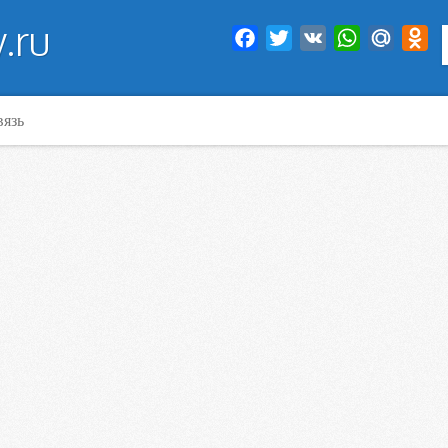
.ru
Facebook
Twitter
VK
WhatsApp
Mail.Ru
Od
вязь