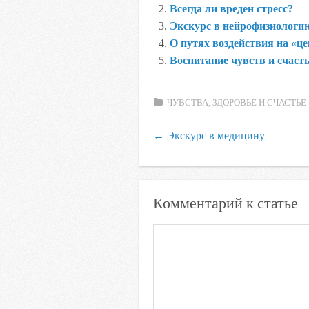
Всегда ли вреден стресс?
o
e
A
R
l
Экскурс в нейрофизиологи
o
r
p
u
a
О путях воздействия на «ц
k
p
s
Воспитание чувств и счаст
s
n
ЧУВСТВА, ЗДОРОВЬЕ И СЧАСТЬЕ
i
k
←
Экскурс в медицину
i
Комментарий к статье