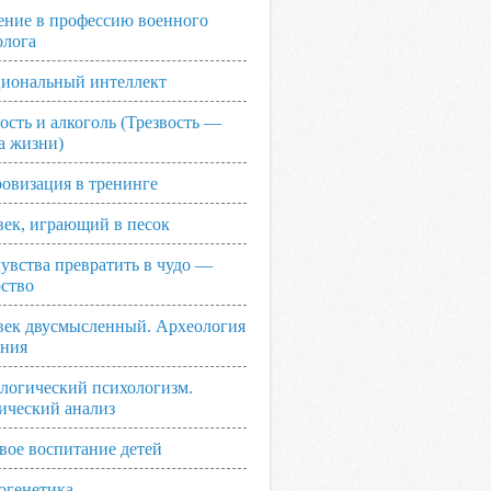
ение в профессию военного
олога
иональный интеллект
ость и алкоголь (Трезвость —
а жизни)
овизация в тренинге
век, играющий в песок
увства превратить в чудо —
рство
век двусмысленный. Археология
ания
логический психологизм.
ический анализ
вое воспитание детей
огенетика