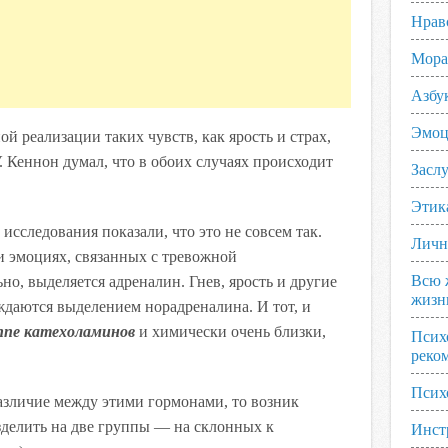
Нрав
Мора
Азбу
Эмоц
й реализации таких чувств, как ярость и страх,
 Кеннон думал, что в обоих случаях происходит
Заслу
Этик
сследования показали, что это не совсем так.
Личн
и эмоциях, связанных с тревожной
Всю 
но, выделяется адреналин. Гнев, ярость и другие
жизн
ждаются выделением норадреналина. И тот, и
ппе катехоламинов
и химически очень близки,
Псих
реко
Псих
зличие между этими гормонами, то возник
азделить на две группы — на склонных к
Инст