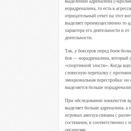
выделению адреналина («кролики
норадреналина, то есть к агрес
отрицательный ответ на этот во
выделяет преимущественно то а
характера его деятельности и о
деятельности.
Так, у боксеров перед боем боль
боя — норадреналина, который у
«спортивной злости». Когда кор
словесную перепалку с противни
эмоциональная перестройка: он с
выделяется больше норадреналина
При обследовании хоккеистов вр
выделяет больше адреналина, а
игровых амплуа-связана с разл
состязания, и соответственно 
организме.