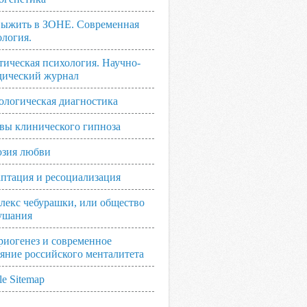
выжить в ЗОНЕ. Современная
ология.
тическая психология. Научно-
дический журнал
ологическая диагностика
вы клинического гипноза
зия любви
аптация и ресоциализация
лекс чебурашки, или общество
ушания
риогенез и современное
ояние российского менталитета
e Sitemap