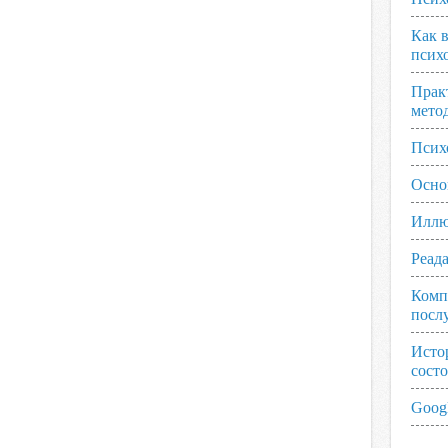
Как 
псих
Прак
мето
Псих
Осно
Иллю
Реад
Комп
посл
Исто
сост
Googl