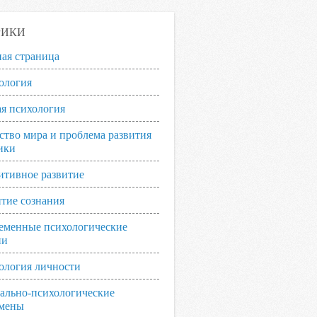
РИКИ
ная страница
ология
я психология
ство мира и проблема развития
ики
итивное развитие
итие сознания
еменные психологические
ии
ология личности
ально-психологические
мены