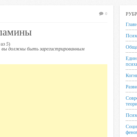
РУБ
0
Глав
оламины
Псих
из 5
)
Обща
ь, вы должны быть зарегистрированным
Един
псих
Когн
Разв
Совр
теор
Псих
Соци
фено