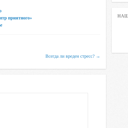
ю
НАШ
ентр приятного»
ье
Всегда ли вреден стресс?
→