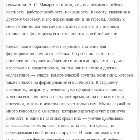
семьянина. А. С. Макаренко писал, что, воспитывая в ребенке
честность, работоспособность, искренность, прямоту, уважение к
другому человеку, к его переживаниям и интересам, любовь к
своей Родине, мы тем самым воспитываем его и в половом
отношении, формируем его готовность к семейной жизни.
Семья, таким образом, имеет огромное значение для
формирования личности ребенка. Но ребенок растет, он
постепенно вступает в общение со многими другими людьми —
взрослыми и сверстниками, он становится членом других
коллективов — класса, комсомольской группы, компании, которые
также влияют на формирование его личности. К старшему
школьному возрасту у человека уже сформированы основные
качества его личности и наступает время, когда он за все свои
поступки, мысли и чувства отвечает только сам. Мы не случайно
много говорили о качествах, которые характеризуют развитую
личность, и одно из главных среди них —
умение принимать
ответственность на себя,
отвечать за все, что сделал, не
перекладывая своей вины на другого. И надо понимать, что
сначала семья формирует ребенка, а затем выросший ребенок