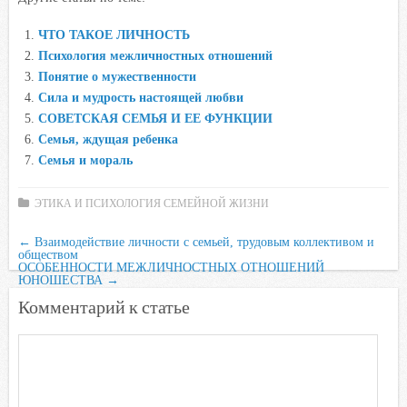
c
i
a
i
n
e
t
t
l
o
ЧТО ТАКОЕ ЛИЧНОСТЬ
b
t
s
.
k
Психология межличностных отношений
o
e
A
R
l
Понятие о мужественности
o
r
p
u
a
Сила и мудрость настоящей любви
СОВЕТСКАЯ СЕМЬЯ И ЕЕ ФУНКЦИИ
k
p
s
Семья, ждущая ребенка
s
Семья и мораль
n
i
ЭТИКА И ПСИХОЛОГИЯ СЕМЕЙНОЙ ЖИЗНИ
k
i
←
Взаимодействие личности с семьей, трудовым коллективом и
обществом
ОСОБЕННОСТИ МЕЖЛИЧНОСТНЫХ ОТНОШЕНИЙ
ЮНОШЕСТВА
→
Комментарий к статье