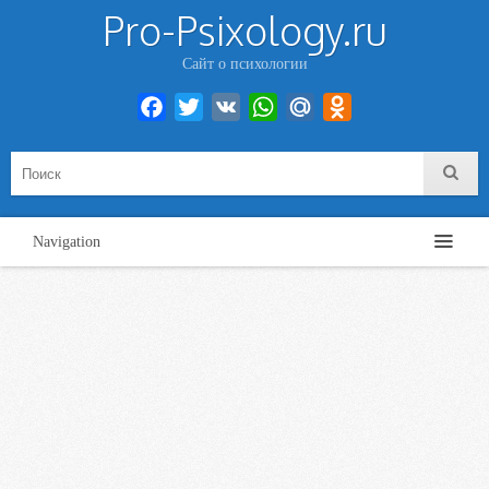
Pro-Psixology.ru
Сайт о психологии
Facebook
Twitter
VK
WhatsApp
Mail.Ru
Odnoklassniki
Navigation