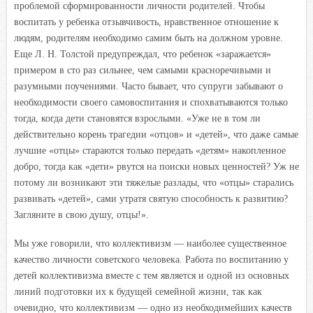
проблемой сформированности личности родителей. Чтобы
воспитать у ребенка отзывчивость, нравственное отношение к
людям, родителям необходимо самим быть на должном уровне.
Еще Л. Н. Толстой предупреждал, что ребенок «заражается»
примером в сто раз сильнее, чем самыми красноречивыми и
разумными поучениями. Часто бывает, что супруги забывают о
необходимости своего самовоспитания и спохватываются только
тогда, когда дети становятся взрослыми. «Уже не в том ли
действительно корень трагедии «отцов» и «детей», что даже самые
лучшие «отцы» стараются только передать «детям» накопленное
добро, тогда как «дети» рвутся на поиски новых ценностей? Уж не
потому ли возникают эти тяжелые разлады, что «отцы» старались
развивать «детей», сами утратя святую способность к развитию?
Загляните в свою душу, отцы!».
Мы уже говорили, что коллективизм — наиболее существенное
качество личности советского человека. Работа по воспитанию у
детей коллективизма вместе с тем является и одной из основных
линий подготовки их к будущей семейной жизни, так как
очевидно, что коллективизм — одно из необходимейших качеств