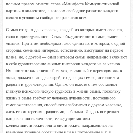
полным правом отнести слова «Манифеста Коммунистической
партии» о коллективе, в котором свободное развитие каждого
является условием свободного развития всех.
Семью создают два человека, каждый из которых имеет свое «я»,
свою индивидуальность. Семья объединяет «я» в «мы», «мое» — в
«наше». При этом необходимо такое единство, в котором, с одной
стороны, семейные интересы, естественно, выступают на первом
плане, но, с другой — сами интересы семьи непременно включают
в себя удовлетворение личных интересов каждого из ее членов.
Именно этот качественный скачок, связанный с переходом «я» в
«мы», должен стать для людей, создающих семью, источником
радости и удовлетворения. Однако он вместе с тем составляет
главную психологическую трудность в жизни семьи, поскольку
жизнь в семье требует от человека душевности, постоянного
самопожертвования, способности заботиться о другом человеке,
жить его интересами, радостями, заботами. И здесь все решает
направленность личности, ее ведущие мотивы:
коллективистические или эгоистические, направленные на
взаимное духовное обогащение или на потребление и т. д.