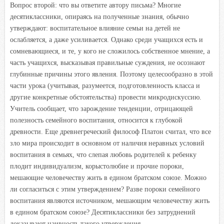
Вопрос второй: что вы ответите автору письма? Многие
десятиклассники, опираясь на полученные знания, обычно
утверждают: воспитательное влияние семьи на детей не
ослабляется, а даже усиливается. Однако среди учащихся есть и
сомневающиеся, и те, у кого не сложилось собственное мнение, а
часть учащихся, высказывая правильные суждения, не осознают
глубинные причины этого явления. Поэтому целесообразно в этой
части урока (учитывая, разумеется, подготовленность класса и
другие конкретные обстоятельства) провести микродискуссию.
Учитель сообщает, что зарождение тенденции, отрицающей
полезность семейного воспитания, относится к глубокой
древности. Еще древнегреческий философ Платон считал, что все
зло мира происходит в основном от наличия неравных условий
воспитания в семьях, что слепая любовь родителей к ребенку
плодит индивидуализм, корыстолюбие и прочие пороки,
мешающие человечеству жить в едином братском союзе. Можно
ли согласиться с этим утверждением? Разве пороки семейного
воспитания являются источником, мешающим человечеству жить
в едином братском союзе? Десятиклассники без затруднений
доказывают наивность такого утверждения.