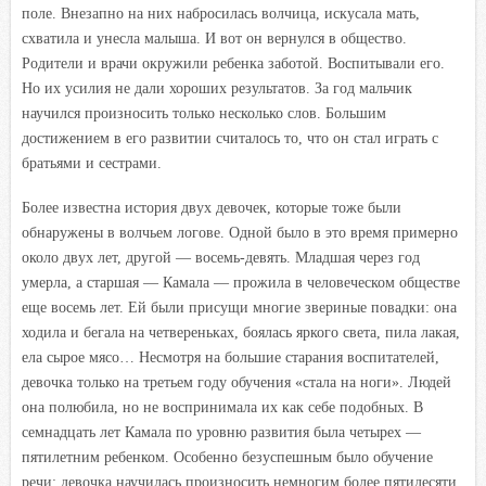
поле. Внезапно на них набросилась волчица, искусала мать,
схватила и унесла малыша. И вот он вернулся в общество.
Родители и врачи окружили ребенка заботой. Воспитывали его.
Но их усилия не дали хороших результатов. За год мальчик
научился произносить только несколько слов. Большим
достижением в его развитии считалось то, что он стал играть с
братьями и сестрами.
Более известна история двух девочек, которые тоже были
обнаружены в волчьем логове. Одной было в это время примерно
около двух лет, другой — восемь-девять. Младшая через год
умерла, а старшая — Камала — прожила в человеческом обществе
еще восемь лет. Ей были присущи многие звериные повадки: она
ходила и бегала на четвереньках, боялась яркого света, пила лакая,
ела сырое мясо… Несмотря на большие старания воспитателей,
девочка только на третьем году обучения «стала на ноги». Людей
она полюбила, но не воспринимала их как себе подобных. В
семнадцать лет Камала по уровню развития была четырех —
пятилетним ребенком. Особенно безуспешным было обучение
речи: девочка научилась произносить немногим более пятидесяти