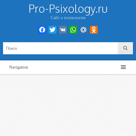
Pro-Psixology.ru
Сайт о психологии
Facebook
Twitter
VK
WhatsApp
Mail.Ru
Odnoklassniki
Navigation