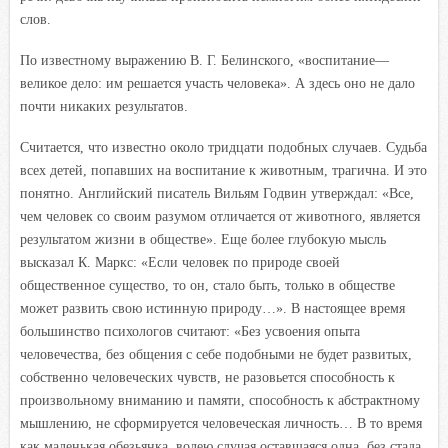
слов.
По известному выражению В. Г. Белинского, «воспитание—
великое дело: им решается участь человека». А здесь оно не дало
почти никаких результатов.
Считается, что известно около тридцати подобных случаев. Судьба
всех детей, попавших на воспитание к животным, трагична. И это
понятно. Английский писатель Вильям Годвин утверждал: «Все,
чем человек со своим разумом отличается от животного, является
результатом жизни в обществе». Еще более глубокую мысль
высказал К. Маркс: «Если человек по природе своей
общественное существо, то он, стало быть, только в обществе
может развить свою истинную природу…». В настоящее время
большинство психологов считают: «Без усвоения опыта
человечества, без общения с себе подобными не будет развитых,
собственно человеческих чувств, не разовьется способность к
произвольному вниманию и памяти, способность к абстрактному
мышлению, не сформируется человеческая личность… В то время
как маленькая обезьянка, волею случая оставшаяся одна, без стада,