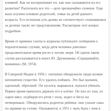
влияний. Как он воспринимает их, как они сказываются на его
развитии? Распознать все это —дело чрезвычайно сложное. Еще
мало изучено влияние родителей, семьи на детей раннего
возраста. Его истинная суть далеко не соответствует сложившимся
за десятки тысяч лет представлениям. Рассмотрим этот вопрос
подробнее.
Время от времени газеты и журналы публикуют сообщения о
поразительных случаях, когда дитя человека довольно
продолжительное время росло в логове зверя. Об одном таком
случае рассказывается в книге Ю. Дружникова «Спрашивайте,
мальчики» (М, 1974).
В Северной Индии в 1956 г. охотники обнаружили среди волков
непонятное существо. Его удалось поймать. Это был мальчик,
одичалый, обросший. Он кусался, вырывался, пытался убежать.
Первое время пришлось держать его в клетке. Он пил из таза, ел
сырое мясо, подбирая его ртом с пола, ходил и бегал на
четвереньках. Обнаружились родители ребенка: они узнали сына
по шрамам на голове. Оказывается, в 1951 г. мать была с ним в