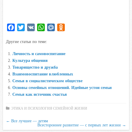
F
T
V
W
M
O
a
w
K
h
a
d
Другие статьи по теме:
c
i
a
i
n
e
t
t
l
o
Личность и самовоспитание
b
t
s
.
k
Культура общения
o
e
A
R
l
Товарищество и дружба
o
r
p
u
a
Взаимовоспитание влюбленных
Семья в социалистическом обществе
k
p
s
Основы семейных отношений. Идейные устои семьи
s
Семья как источник счастья
n
i
ЭТИКА И ПСИХОЛОГИЯ СЕМЕЙНОЙ ЖИЗНИ
k
i
←
Все лучшее — детям
Всестороннее развитие — с первых лет жизни
→