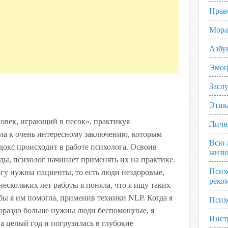
Нрав
Мора
Азбу
Эмоц
Заслу
Этик
ловек, играющий в песок», практикуя
Личн
ла к очень интересному заключению, которым
Всю 
адокс происходит в работе психолога. Освоив
жизн
ы, психолог начинает применять их на практике.
Псих
гу нужны пациенты, то есть люди нездоровые,
реко
скольких лет работы я поняла, что я ищу таких
ы я им помогла, применив техники NLP. Когда я
Псих
ораздо больше нужны люди беспомощные, я
Инст
а целый год и погрузилась в глубокие