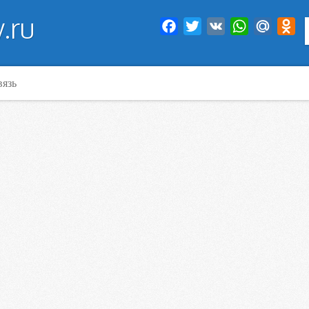
.ru
Facebook
Twitter
VK
WhatsApp
Mail.Ru
Od
вязь