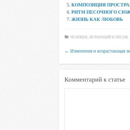
k
p
s
КОМПОЗИЦИЯ ПРОСТРА
s
РИТМ ПЕСОЧНОГО СЮ
n
ЖИЗНЬ КАК ЛЮБОВЬ
i
k
ЧЕЛОВЕК, ИГРАЮЩИЙ В ПЕСОК
i
←
Изменения и возрастающая зн
Комментарий к статье