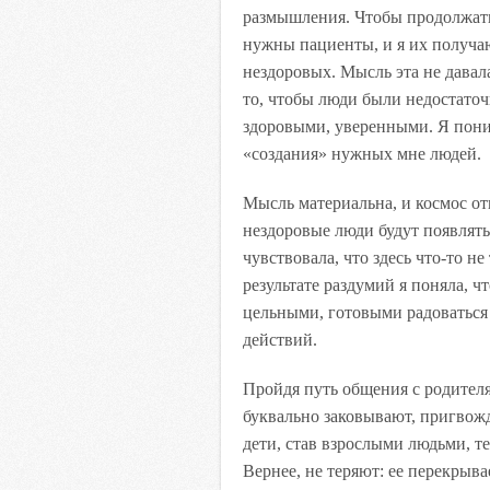
размышления. Чтобы продолжать 
нужны пациенты, и я их получаю
нездоровых. Мысль эта не давал
то, чтобы люди были недостаточ
здоровыми, уверенными. Я пони
«создания» нужных мне людей.
Мысль материальна, и космос от
нездоровые люди будут появлят
чувствовала, что здесь что-то н
результате раздумий я поняла, ч
цельными, готовыми радоваться 
действий.
Пройдя путь общения с родител
буквально заковывают, пригвожд
дети, став взрослыми людьми, т
Вернее, не теряют: ее перекрыв