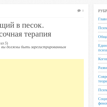
РУБ
0
Глав
щий в песок.
Псих
сочная терапия
Обща
из 5
)
Един
ь, вы должны быть зарегистрированным
псих
Когн
Разв
Совр
теор
Псих
Соци
фено