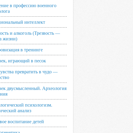
ение в профессию военного
олога
иональный интеллект
ость и алкоголь (Трезвость —
а жизни)
овизация в тренинге
век, играющий в песок
увства превратить в чудо —
рство
век двусмысленный. Археология
ания
логический психологизм.
ический анализ
вое воспитание детей
огенетика