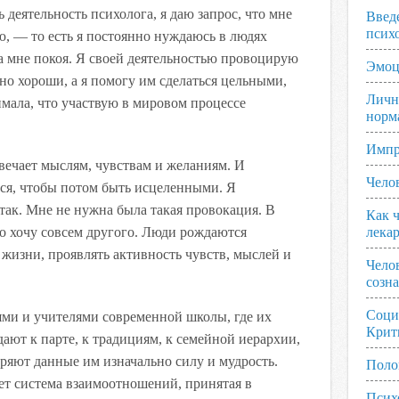
деятельность психолога, я даю запрос, что мне
Введ
псих
, — то есть я постоянно нуждаюсь в людях
а мне покоя. Я своей деятельностью провоцирую
Эмоц
но хороши, а я помогу им сделаться цельными,
Личн
мала, что участвую в мировом процессе
норм
Импр
вечает мыслям, чувствам и желаниям. И
Чело
ься, чтобы потом быть исцеленными. Я
е так. Мне не нужна была такая провокация. В
Как ч
то хочу совсем другого. Люди рождаются
лека
жизни, проявлять активность чувств, мыслей и
Чело
созн
Соци
ями и учителями современной школы, где их
Крит
ают к парте, к традициям, к семейной иерархии,
еряют данные им изначально силу и мудрость.
Поло
ает система взаимоотношений, принятая в
Псих