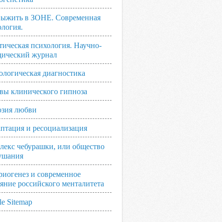
выжить в ЗОНЕ. Современная
ология.
тическая психология. Научно-
дический журнал
ологическая диагностика
вы клинического гипноза
зия любви
аптация и ресоциализация
лекс чебурашки, или общество
ушания
риогенез и современное
ояние российского менталитета
e Sitemap