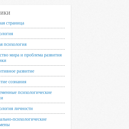
РИКИ
ная страница
ология
я психология
ство мира и проблема развития
ики
итивное развитие
итие сознания
еменные психологические
ии
ология личности
ально-психологические
мены