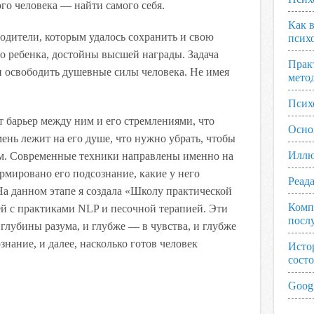
ого человека — найти самого себя.
Как 
Родители, которым удалось сохранить и свою
псих
го ребенка, достойны высшей награды. Задача
Прак
и освободить душевные силы человека. Не имея
мето
Псих
оит барьер между ним и его стремлениями, что
Осно
мень лежит на его душе, что нужно убрать, чтобы
Иллю
ым. Современные техники направлены именно на
ормировано его подсознание, какие у него
Реад
а данном этапе я создала «Школу практической
Комп
ей с практиками NLP и песочной терапией. Эти
посл
 глубины разума, и глубже — в чувства, и глубже
знание, и далее, насколько готов человек
Исто
сост
Googl