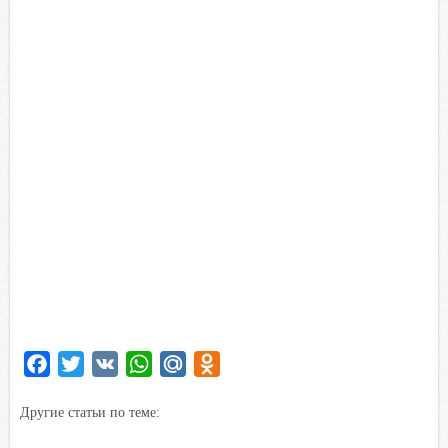
F
T
V
W
M
O
a
w
K
h
a
d
Другие статьи по теме:
c
i
a
i
n
e
t
t
l
o