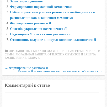
Защита-расщепление
b
t
s
.
k
Формирование нормальной самооценки
o
e
A
R
l
Неблагоприятные условия развития и необходимость в
o
r
p
u
a
расщеплении как в защитном механизме
Формирование раненого Я
k
p
s
Способы укрепления надеющегося Я
s
Надеющееся Я и искажение реальности
n
Отношения, ведущие в никуда: коллапс надеющегося Я
i
k
ДВА ЗАЩИТНЫХ МЕХАНИЗМА ЖЕНЩИНЫ -ЖЕРТВЫ НАСИЛИЯ В
i
СЕМЬЕ: МОРАЛЬНАЯ ЗАЩИТА ОТ ПЛОХИХ ОБЪЕКТОВ И ЗАЩИТА-
РАСЩЕПЛЕНИЕ. ГЛАВА 4.
←
Формирование раненого Я
Раненое Я и женщина — жертва жестокого обращения
→
Комментарий к статье