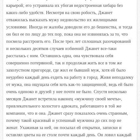
карьерой; его устраивала их убогая недостроенная хибара без
каких-либо удобств. Несмотря на свою робость, Джанет
отважилась высказать мужу недовольство их жилищными
условиями. Иногда ее жалобы доводили его до бешенства, и тогда
он бил ее по лицу до тех пор, пока она не извинялась за то, что
посмела расстроить его. После трех лет сплошных разочарований
и нескольких десятков случаев избиений Джанет все-таки
рассталась с ним. Оставшись одна, она чувствовала себя
совершенно потерянной, так и продолжая жить все в том же
захолустном пригороде, где жил ее бывший муж, хотя ей было
неудобно каждый день ездить на работу в город. Живя неподалеку
от мужа, она ощущала себя хоть как-то защищенной, ведь ей было
очень одиноко и друзей у нее почти не было. Спустя несколько
месяцев Джанет встретила наконец «мужчину своей мечты»,
привлекательного холостого адвоката, работавшего в той же
компании, что и она. Джанет сразу показалось очень странным,
почему такой красивый и успешный мужчина до сих пор не
женат. Ухаживая за ней, он посылал ей открытки, записки и
оставлял цветы на ее столе почти каждый день. Он ловил каждый