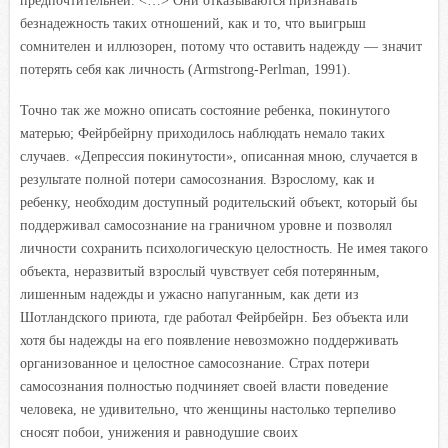
предпочтительней. <…> Они отказываются признавать
безнадежность таких отношений, как и то, что выигрыш
сомнителен и иллюзорен, потому что оставить надежду — значит
потерять себя как личность (Armstrong-Perlman, 1991).
Точно так же можно описать состояние ребенка, покинутого
матерью; Фейрбейрну приходилось наблюдать немало таких
случаев. «Депрессия покинутости», описанная мною, случается в
результате полной потери самосознания. Взрослому, как и
ребенку, необходим доступный родительский объект, который бы
поддерживал самосознание на граничном уровне и позволял
личности сохранить психологическую целостность. Не имея такого
объекта, неразвитый взрослый чувствует себя потерянным,
лишенным надежды и ужасно напуганным, как дети из
Шотландского приюта, где работал Фейрбейрн. Без объекта или
хотя бы надежды на его появление невозможно поддерживать
организованное и целостное самосознание. Страх потери
самосознания полностью подчиняет своей власти поведение
человека, не удивительно, что женщины настолько терпеливо
сносят побои, унижения и равнодушие своих