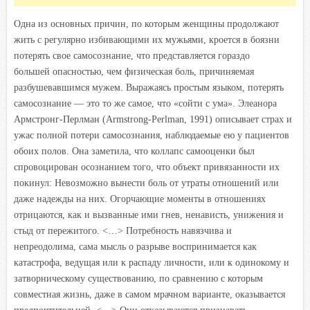
Одна из основных причин, по которым женщины продолжают
жить с регулярно избивающими их мужьями, кроется в боязни
потерять свое самосознание, что представляется гораздо
большей опасностью, чем физическая боль, причиняемая
разбушевавшимся мужем. Выражаясь простым языком, потерять
самосознание — это то же самое, что «сойти с ума». Элеанора
Армстронг-Перлман (Armstrong-Perlman, 1991) описывает страх и
ужас полной потери самосознания, наблюдаемые ею у пациентов
обоих полов. Она заметила, что коллапс самооценки был
спровоцирован осознанием того, что объект привязанности их
покинул: Невозможно вынести боль от утраты отношений или
даже надежды на них. Огорчающие моменты в отношениях
отрицаются, как и вызванные ими гнев, ненависть, унижения и
стыд от пережитого. <…> Потребность навязчива и
непреодолима, сама мысль о разрыве воспринимается как
катастрофа, ведущая или к распаду личности, или к одинокому и
затворническому существованию, по сравнению с которым
совместная жизнь, даже в самом мрачном варианте, оказывается