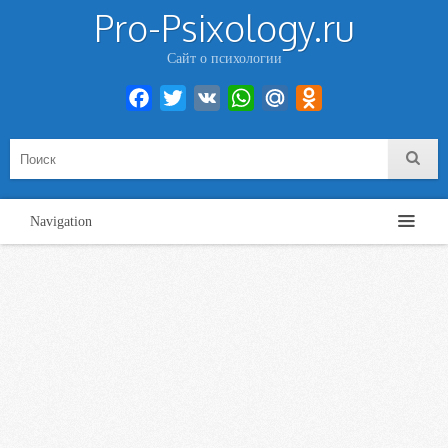
Pro-Psixology.ru
Сайт о психологии
Facebook
Twitter
VK
WhatsApp
Mail.Ru
Odnoklassniki
Navigation