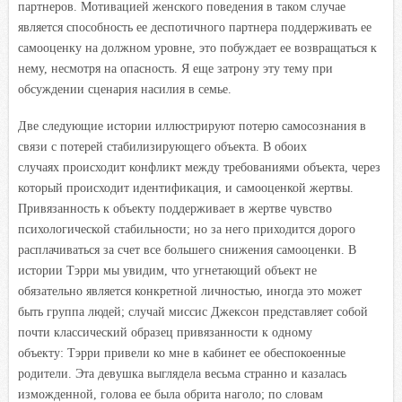
партнеров. Мотивацией женского поведения в таком случае
является способность ее деспотичного партнера поддерживать ее
самооценку на должном уровне, это побуждает ее возвращаться к
нему, несмотря на опасность. Я еще затрону эту тему при
обсуждении сценария насилия в семье.
Две следующие истории иллюстрируют потерю самосознания в
связи с потерей стабилизирующего объекта. В обоих
случаях происходит конфликт между требованиями объекта, через
который происходит идентификация, и самооценкой жертвы.
Привязанность к объекту поддерживает в жертве чувство
психологической стабильности; но за него приходится дорого
расплачиваться за счет все большего снижения самооценки. В
истории Тэрри мы увидим, что угнетающий объект не
обязательно является конкретной личностью, иногда это может
быть группа людей; случай миссис Джексон представляет собой
почти классический образец привязанности к одному
объекту: Тэрри привели ко мне в кабинет ее обеспокоенные
родители. Эта девушка выглядела весьма странно и казалась
изможденной, голова ее была обрита наголо; по словам