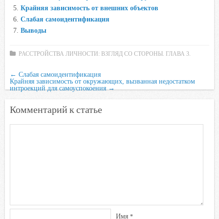
Крайняя зависимость от внешних объектов
s
Слабая самоидентификация
n
Выводы
i
k
РАССТРОЙСТВА ЛИЧНОСТИ: ВЗГЛЯД СО СТОРОНЫ. ГЛАВА 3.
i
←
Слабая самоидентификация
Крайняя зависимость от окружающих, вызванная недостатком
интроекций для самоуспокоения
→
Комментарий к статье
Имя
*