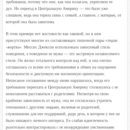
требования, потому что они, как она полагала, укрепляли ее
дух. Но переезд в Центральную Америку — это было уже
слишком, ведь она теряла связь с семьей, а главное, с матерью, от
которой она была зависима.
В этом примере нет жестокости как таковой; но в нем
присутствуют многие из составляющих типичной пары «тиран
-жертва». Миссис Джексон использовала зависимый стиль
поведения, а поведение ее мужа — это экстремум независимого
стиля. Он желал тотального контроля над ней, и она охотно
соглашалась со всеми его требованиями в обмен на ощущение
безопасности и диктуемую им жизненную ориентацию.
Неписаное соглашение между ними нарушилось, когда его
требование переехать в Центральную Америку столкнулось с ее
нежеланием расставаться с родителями. Несмотря на свою
крайнюю зависимость от мужа, она не согласилась утратить
отношения с другими людьми, включая ее родителей,
служившими для нее поддержкой, ради дела, в котором у нее не
было никакого личного интереса. Ее слабая идентичность
разительно контрастировала с ее незаурядными умственными