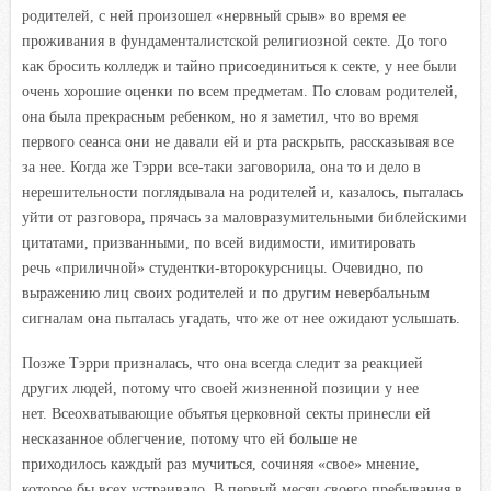
родителей, с ней произошел «нервный срыв» во время ее
проживания в фундаменталистской религиозной секте. До того
как бросить колледж и тайно присоединиться к секте, у нее были
очень хорошие оценки по всем предметам. По словам родителей,
она была прекрасным ребенком, но я заметил, что во время
первого сеанса они не давали ей и рта раскрыть, рассказывая все
за нее. Когда же Тэрри все-таки заговорила, она то и дело в
нерешительности поглядывала на родителей и, казалось, пыталась
уйти от разговора, прячась за маловразумительными библейскими
цитатами, призванными, по всей видимости, имитировать
речь «приличной» студентки-второкурсницы. Очевидно, по
выражению лиц своих родителей и по другим невербальным
сигналам она пыталась угадать, что же от нее ожидают услышать.
Позже Тэрри призналась, что она всегда следит за реакцией
других людей, потому что своей жизненной позиции у нее
нет. Всеохватывающие объятья церковной секты принесли ей
несказанное облегчение, потому что ей больше не
приходилось каждый раз мучиться, сочиняя «свое» мнение,
которое бы всех устраивало. В первый месяц своего пребывания в