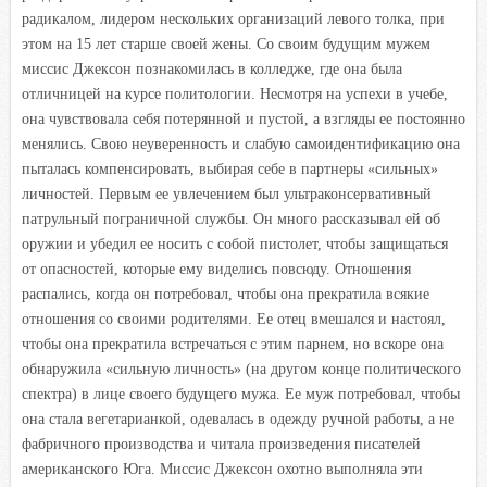
радикалом, лидером нескольких организаций левого толка, при
этом на 15 лет старше своей жены. Со своим будущим мужем
миссис Джексон познакомилась в колледже, где она была
отличницей на курсе политологии. Несмотря на успехи в учебе,
она чувствовала себя потерянной и пустой, а взгляды ее постоянно
менялись. Свою неуверенность и слабую самоидентификацию она
пыталась компенсировать, выбирая себе в партнеры «сильных»
личностей. Первым ее увлечением был ультраконсервативный
патрульный пограничной службы. Он много рассказывал ей об
оружии и убедил ее носить с собой пистолет, чтобы защищаться
от опасностей, которые ему виделись повсюду. Отношения
распались, когда он потребовал, чтобы она прекратила всякие
отношения со своими родителями. Ее отец вмешался и настоял,
чтобы она прекратила встречаться с этим парнем, но вскоре она
обнаружила «сильную личность» (на другом конце политического
спектра) в лице своего будущего мужа. Ее муж потребовал, чтобы
она стала вегетарианкой, одевалась в одежду ручной работы, а не
фабричного производства и читала произведения писателей
американского Юга. Миссис Джексон охотно выполняла эти