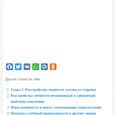
F
T
V
W
M
O
a
w
K
h
a
d
Другие статьи по теме:
c
i
a
i
n
e
t
t
l
o
Глава 3. Расстройства личности: взгляд со стороны
b
t
s
.
k
Расстройства личности:независимый и зависимый
o
e
A
R
l
шаблоны поведения
o
r
p
u
a
Импульсивность и поиск «замещающих удовольствий»
Нехватка глубокой привязанности к другим людям
k
p
s