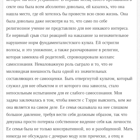
секте она была всем абсолютно довольна, ей казалось, что она
нашла место, где ей хотелось бы провести всю свою жизнь. Она
была довольна даже несмотря на то, что само по себе
религиозное учение не представляло для нее никакого интереса.
Ее нервный срыв стал реакцией на наказание за незначительное
нарушение норм фундаменталистского культа. Ей остригли
волосы, и это унижение, а также разочарование в религии,
которая заменяла ей родителей, спровоцировали коллапс
самосознания. Немаловажную роль сыграло и то, что ее
миловидная внешность была одной из значительных
составляющих ее самооценки. Быть отвергнутой культом, который
служил для нее объектом и от которого она зависела, стало
непосильным испытанием для ее слабого самосознания. Моя
задача заключалась в том, чтобы вместе с Тэрри выяснить, кем же
она является на самом деле. Ее семья оказывала на нее слишком
большое давление, требуя вести себя должным образом, так что
девушка просто потеряла собственное видение себя как личности.
Ее семья была не только консервативной, но и разобщенной. Мать
никогда не обсуждала с дочерью моду или прически, а отец и