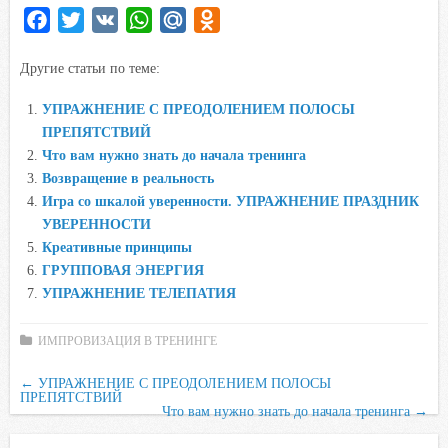
F
T
V
W
M
O
a
w
K
h
a
d
Другие статьи по теме:
c
i
a
i
n
e
t
t
l
o
УПРАЖНЕНИЕ С ПРЕОДОЛЕНИЕМ ПОЛОСЫ
b
t
s
.
k
ПРЕПЯТСТВИЙ
o
e
A
R
l
Что вам нужно знать до начала тренинга
o
r
p
u
a
Возвращение в реальность
Игра со шкалой уверенности. УПРАЖНЕНИЕ ПРАЗДНИК
k
p
s
УВЕРЕННОСТИ
s
Креативные принципы
n
ГРУППОВАЯ ЭНЕРГИЯ
i
УПРАЖНЕНИЕ ТЕЛЕПАТИЯ
k
i
ИМПРОВИЗАЦИЯ В ТРЕНИНГЕ
←
УПРАЖНЕНИЕ С ПРЕОДОЛЕНИЕМ ПОЛОСЫ
ПРЕПЯТСТВИЙ
Что вам нужно знать до начала тренинга
→