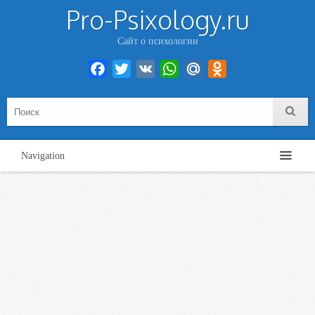
Pro-Psixology.ru
Сайт о психологии
Facebook
Twitter
VK
WhatsApp
Mail.Ru
Odnoklassniki
Navigation