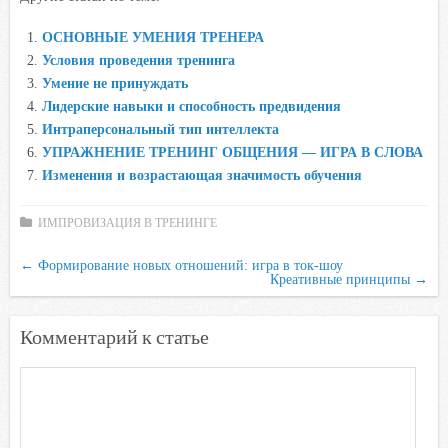
e
t
t
l
o
ОСНОВНЫЕ УМЕНИЯ ТРЕНЕРА
b
t
s
.
k
Условия проведения тренинга
o
e
A
R
l
Умение не принуждать
o
r
p
u
a
Лидерские навыки и способность предвидения
Интраперсональный тип интеллекта
k
p
s
УПРАЖНЕНИЕ ТРЕНИНГ ОБЩЕНИЯ — ИГРА В СЛОВА
s
Изменения и возрастающая значимость обучения
n
i
ИМПРОВИЗАЦИЯ В ТРЕНИНГЕ
k
i
←
Формирование новых отношений: игра в ток-шоу
Креативные принципы
→
Комментарий к статье