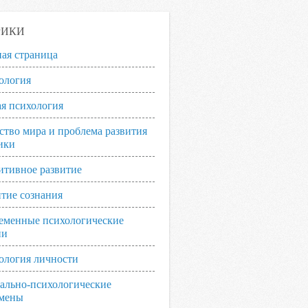
РИКИ
ная страница
ология
я психология
ство мира и проблема развития
ики
итивное развитие
итие сознания
еменные психологические
ии
ология личности
ально-психологические
мены