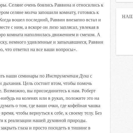
ры. Селяне очень боялись Раввина и относились к
ром селяне молча запошили комнату, готовясь к
НАШ
 Когда вошел последний, Раввин внезапно встал и
есте с ним, а вскоре он лихо заплясал, увлекая в
оро комната наполнилась движением и смехом. А
яску, немного удивленные и запыхавшиеся, Раввин
аю, что ответил на все ваши вопросы».
ть наши семинары по
Инструментам Духа
с
 дыхания. Цель состоит втом, чтобы помочь
. Возможно, вы присоединитесь к нам. Роберт
-нибудь на коленях или в руках, положите это на
 думать о том, где ваши очки, где кофейная чашка
время, чтобы вернуться к себе, к своему телу. Без
ути к реализации нашей духовной природы.
 закрыть глаза и просто посидеть в тишине в