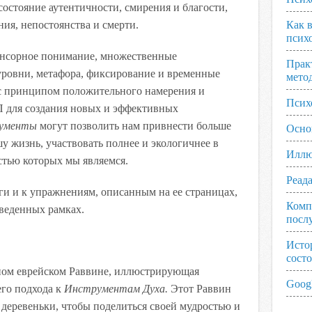
остояние аутентичности, смирения и благости,
ия, непостоянства и смерти.
Как 
псих
енсорное понимание, множественные
Прак
уровни, метафора, фиксирование и временные
мето
с принципом положительного намерения и
Псих
для создания новых и эффективных
ументы
могут позволить нам привнести больше
Осно
у жизнь, участвовать полнее и экологичнее в
Иллю
стью которых мы являемся.
Реад
ги и к упражнениям, описанным на ее страницах,
Комп
веденных рамках.
посл
Исто
сост
тном еврейском Раввине, иллюстрирующая
Googl
го подхода к
Инструментам Духа.
Этот Раввин
деревеньки, чтобы поделиться своей мудростью и