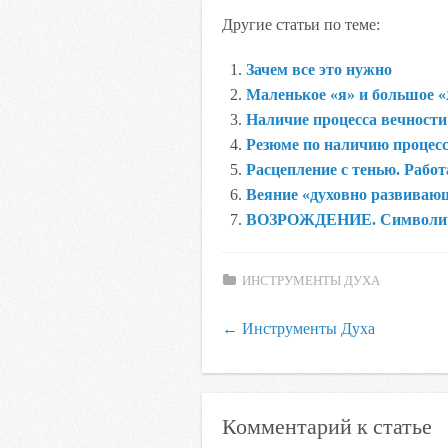
a
w
K
h
a
d
Другие статьи по теме:
c
i
a
i
n
e
t
t
l
o
Зачем все это нужно
b
t
s
.
k
Маленькое «я» и большое 
o
e
A
R
l
Наличие процесса вечности
o
r
p
u
a
Резюме по наличию процес
k
p
s
Расцепление с тенью. Работ
s
Веяние «духовно развивающ
n
ВОЗРОЖДЕНИЕ. Символиче
i
k
ИНСТРУМЕНТЫ ДУХА
i
←
Инструменты Духа
Комментарий к статье