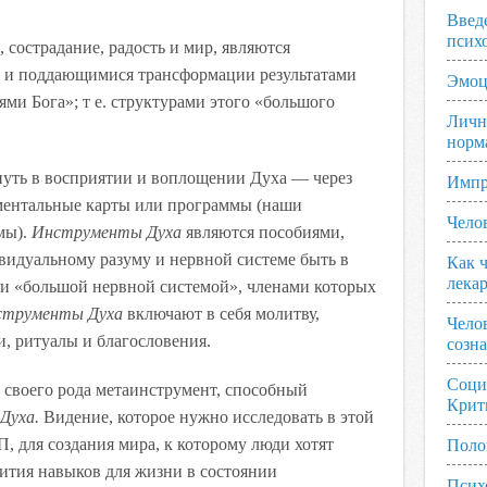
Введ
псих
 сострадание, радость и мир, являются
и поддающимися трансформации результатами
Эмоц
ми Бога»; т е. структурами этого «большого
Личн
норм
уть в восприятии и воплощении Духа — через
Импр
ментальные карты или программы (наши
Чело
мы).
Инструменты Духа
являются пособиями,
идуальному разуму и нервной системе быть в
Как ч
лека
и «большой нервной системой», членами которых
трументы Духа
включают в себя молитву,
Чело
и, ритуалы и благословения.
созн
Соци
 своего рода метаинструмент, способный
Крит
Духа.
Видение, которое нужно исследовать в этой
, для создания мира, к которому люди хотят
Поло
ития навыков для жизни в состоянии
Псих