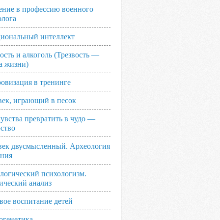
ение в профессию военного
олога
иональный интеллект
ость и алкоголь (Трезвость —
а жизни)
овизация в тренинге
век, играющий в песок
увства превратить в чудо —
рство
век двусмысленный. Археология
ания
логический психологизм.
ический анализ
вое воспитание детей
огенетика