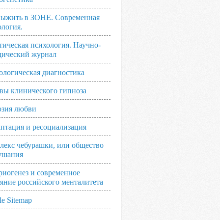
выжить в ЗОНЕ. Современная
ология.
тическая психология. Научно-
дический журнал
ологическая диагностика
вы клинического гипноза
зия любви
аптация и ресоциализация
лекс чебурашки, или общество
ушания
риогенез и современное
ояние российского менталитета
e Sitemap