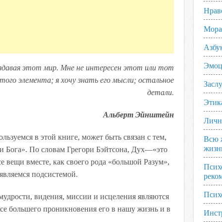
Нрав
Мора
Азбу
Эмоц
создавая этот мир. Мне не интересен этот или тот
того элемента; я хочу знать его мысли; остальное
Заслу
детали.
Этик
Альберт Эйнштейн
Личн
ьзуемся в этой книге, может быть связан с тем,
Всю 
жизн
 Бога». По словам Грегори Бэйтсона, Дух—«это
се вещи вместе, как своего рода «большой Разум»,
Псих
являемся подсистемой.
реко
Псих
мудрости, видения, миссии и исцеления являются
все большего проникновения его в нашу жизнь и в
Инст