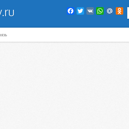
.ru
Facebook
Twitter
VK
WhatsApp
Mail.Ru
Od
вязь