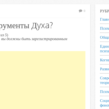
РУБ
0
Глав
трументы Дyxa?
Псих
из 5
)
Обща
ь, вы должны быть зарегистрированным
Един
псих
Когн
Разв
Совр
теор
Псих
Соци
фено