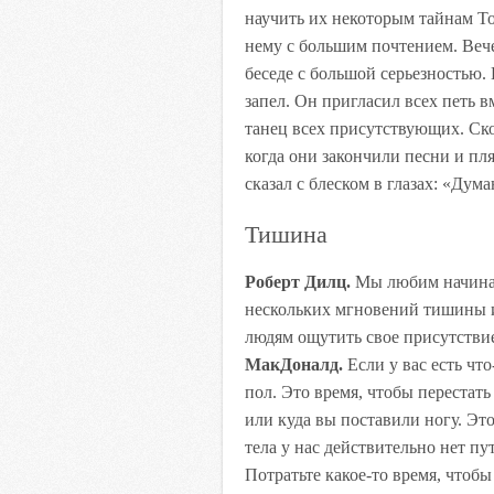
научить их некоторым тайнам То
нему с большим почтением. Вече
беседе с большой серьезностью.
запел. Он пригласил всех петь вм
танец всех присутствующих. Ск
когда они закончили песни и пл
сказал с блеском в глазах: «Дум
Тишина
Роберт Дилц.
Мы любим начина
нескольких мгновений тишины и
людям ощутить свое присутствие
МакДоналд.
Если у вас есть что
пол. Это время, чтобы перестать
или куда вы поставили ногу. Это 
тела у нас действительно нет п
Потратьте какое-то время, чтобы