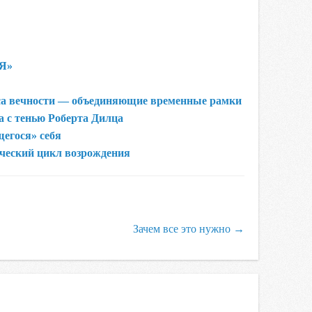
«Я»
са вечности — объединяющие временные рамки
а с тенью Роберта Дилцa
егося» себя
ский цикл возрождения
Зачем все это нужно
→