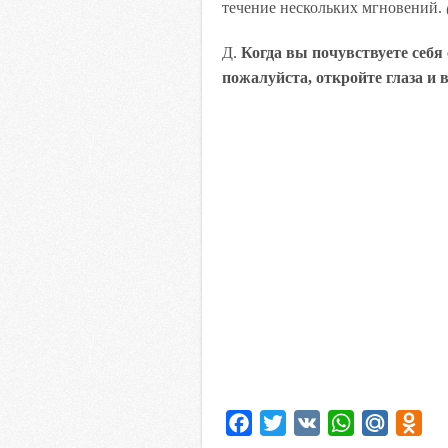
течение нескольких мгновений.
Д.
Когда вы почувствуете себя
пожалуйста, откройте глаза и в
F
T
V
W
M
O