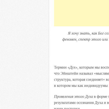
Я х
очу знать, как Бог 
феномен, спектр этого или 
Термин
«Дух»,
которым мы воспол
что Эйнштейн называл «мыслями
структура, которая соединяет» в
в котором мы как индивидуумы 
Проявления этого Духа
в форме 
результатами осознания Духа и 
наши поступки.