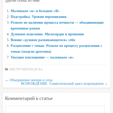
Другие статьи по теме:
c
i
a
i
n
e
t
t
l
o
Маленькое «я» и большое «Я»
b
t
s
.
k
Подстройка. Уровни переживания.
o
e
A
R
l
Резюме по наличию процесса вечности — объединяющие
o
r
p
u
a
временные рамки
Духовное исцеление. Милосердие и прошение
k
p
s
Веяние «духовно развивающегося» себя
s
Расцепление с тенью. Резюме по npoцeccy расцепления с
n
тенью (модели архетипа)
i
Текущее воплощение — маленькое «я»
k
i
ИНСТРУМЕНТЫ ДУХА
←
Объединение матери и отца
ВОЗРОЖДЕНИЕ. Символический цикл возрождения
→
Комментарий к статье