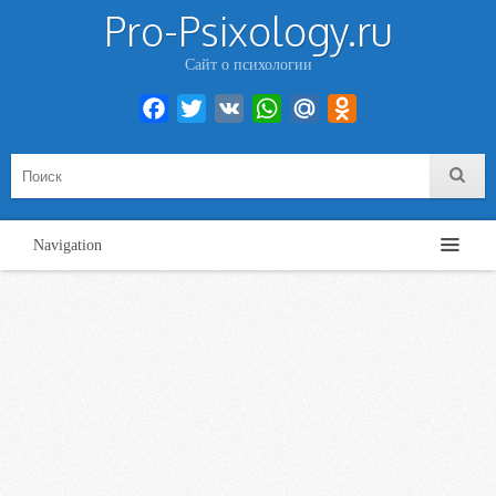
Pro-Psixology.ru
Сайт о психологии
Facebook
Twitter
VK
WhatsApp
Mail.Ru
Odnoklassniki
Navigation