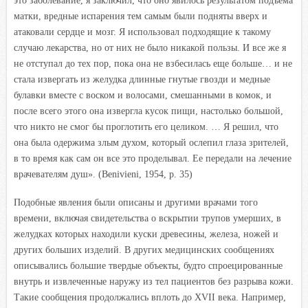
это заболевание, я заключил, что оно явилось результатом подъема
матки, вредные испарения тем самым были подняты вверх и
атаковали сердце и мозг. Я использовал подходящие к такому
случаю лекарства, но от них не было никакой пользы. И все же я
не отступал до тех пор, пока она не взбесилась еще больше… и не
стала извергать из желудка длинные гнутые гвозди и медные
булавки вместе с воском и волосами, смешанными в комок, и
после всего этого она извергла кусок пищи, настолько большой,
что никто не смог бы проглотить его целиком. … Я решил, что
она была одержима злым духом, который ослепил глаза зрителей,
в то время как сам он все это проделывал. Ее передали на лечение
врачевателям душ». (Benivieni, 1954, р. 35)
Подобные явления были описаны и другими врачами того
времени, включая свидетельства о вскрытии трупов умерших, в
желудках которых находили куски древесины, железа, ножей и
других больших изделий. В других медицинских сообщениях
описывались большие твердые объекты, будто спроецированные
внутрь и извлеченные наружу из тел пациентов без разрыва кожи.
Такие сообщения продолжались вплоть до XVII века. Например,