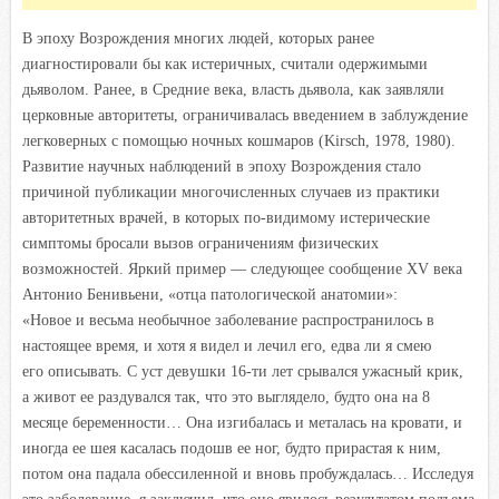
В эпоху Возрождения многих людей, которых ранее
диагностировали бы как истеричных, считали одержимыми
дьяволом. Ранее, в Средние века, власть дьявола, как заявляли
церковные авторитеты, ограничивалась введением в заблуждение
легковерных с помощью ночных кошмаров (Kirsch, 1978, 1980).
Развитие научных наблюдений в эпоху Возрождения стало
причиной публикации многочисленных случаев из практики
авторитетных врачей, в которых по-видимому истерические
симптомы бросали вызов ограничениям физических
возможностей. Яркий пример — следующее сообщение XV века
Антонио Бенивьени, «отца патологической анатомии»:
«Новое и весьма необычное заболевание распространилось в
настоящее время, и хотя я видел и лечил его, едва ли я смею
его описывать. С уст девушки 16-ти лет срывался ужасный крик,
а живот ее раздувался так, что это выглядело, будто она на 8
месяце беременности… Она изгибалась и металась на кровати, и
иногда ее шея касалась подошв ее ног, будто прирастая к ним,
потом она падала обессиленной и вновь пробуждалась… Исследуя