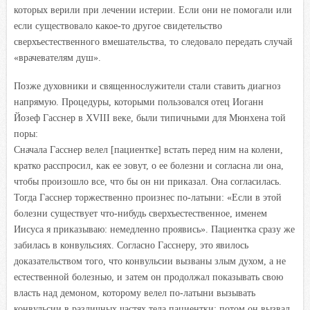
которых верили при лечении истерии. Если они не помогали или
если существовало какое-то другое свидетельство
сверхъестественного вмешательства, то следовало передать случай
«врачевателям душ».
Позже духовники и священнослужители стали ставить диагноз
напрямую. Процедуры, которыми пользовался отец Иоганн
Йозеф Гасснер в XVIII веке, были типичными для Мюнхена той
поры:
Сначала Гасснер велел [пациентке] встать перед ним на колени,
кратко расспросил, как ее зовут, о ее болезни и согласна ли она,
чтобы произошло все, что бы он ни приказал. Она согласилась.
Тогда Гасснер торжественно произнес по-латыни: «Если в этой
болезни существует что-нибудь сверхъестественное, именем
Иисуса я приказываю: немедленно проявись». Пациентка сразу же
забилась в конвульсиях. Согласно Гасснеру, это явилось
доказательством того, что конвульсии вызваны злым духом, а не
естественной болезнью, и затем он продолжал показывать свою
власть над демоном, которому велел по-латыни вызывать
конвульсии в различных частях тела пациентки; потом он вызвал