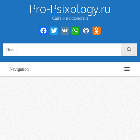
Pro-Psixology.ru
Сайт о психологии
Facebook
Twitter
VK
WhatsApp
Mail.Ru
Odnoklassniki
Navigation