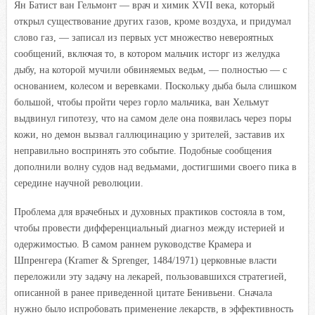
Ян Батист ван Гельмонт — врач и химик XVII века, который
открыл существование других газов, кроме воздуха, и придумал
слово газ, — записал из первых уст множество невероятных
сообщений, включая то, в котором мальчик исторг из желудка
дыбу, на которой мучили обвиняемых ведьм, — полностью — с
основанием, колесом и веревками. Поскольку дыба была слишком
большой, чтобы пройти через горло мальчика, ван Хельмут
выдвинул гипотезу, что на самом деле она появилась через поры
кожи, но демон вызвал галлюцинацию у зрителей, заставив их
неправильно воспринять это событие. Подобные сообщения
дополнили волну судов над ведьмами, достигшими своего пика в
середине научной революции.
Проблема для врачебных и духовных практиков состояла в том,
чтобы провести дифференциальный диагноз между истерией и
одержимостью. В самом раннем руководстве Крамера и
Шпренгера (Kramer & Sprenger, 1484/1971) церковные власти
переложили эту задачу на лекарей, пользовавшихся стратегией,
описанной в ранее приведенной цитате Бенивьени. Сначала
нужно было испробовать применение лекарств, в эффективность