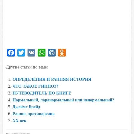
F
T
V
W
M
O
a
w
K
h
a
d
Другие статьи по теме:
c
i
a
i
n
e
t
t
l
o
ОПРЕДЕЛЕНИЯ И РАННЯЯ ИСТОРИЯ
b
t
s
.
k
ЧТО ТАКОЕ ГИПНОЗ?
o
e
A
R
l
ПУТЕВОДИТЕЛЬ ПО КНИГЕ
o
r
p
u
a
Нормальный, паранормальный или ненормальный?
Джеймс Брейд
k
p
s
Ранние противоречия
s
XX век
n
i