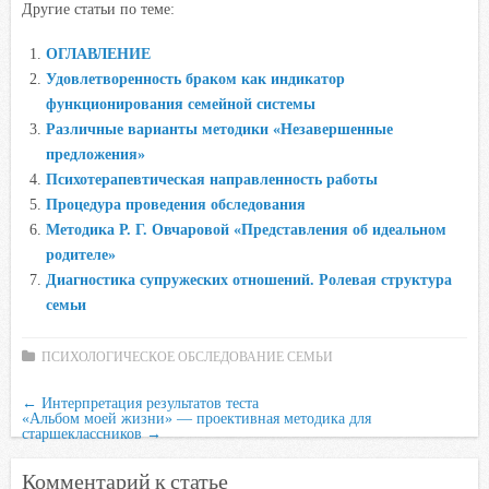
Другие статьи по теме:
c
i
a
i
n
e
t
t
l
o
ОГЛАВЛЕНИЕ
b
t
s
.
k
Удовлетворенность браком как индикатор
o
e
A
R
l
функционирования семейной системы
o
r
p
u
a
Различные варианты методики «Незавершенные
предложения»
k
p
s
Психотерапевтическая направленность работы
s
Процедура проведения обследования
n
Методика Р. Г. Овчаровой «Представления об идеальном
i
родителе»
k
Диагностика супружеских отношений. Ролевая структура
i
семьи
ПСИХОЛОГИЧЕСКОЕ ОБСЛЕДОВАНИЕ СЕМЬИ
←
Интерпретация результатов теста
«Альбом моей жизни» — проективная методика для
старшеклассников
→
Комментарий к статье