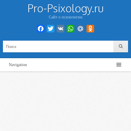
Pro-Psixology.ru
Сайт о психологии
Facebook
Twitter
VK
WhatsApp
Mail.Ru
Odnoklassniki
Navigation