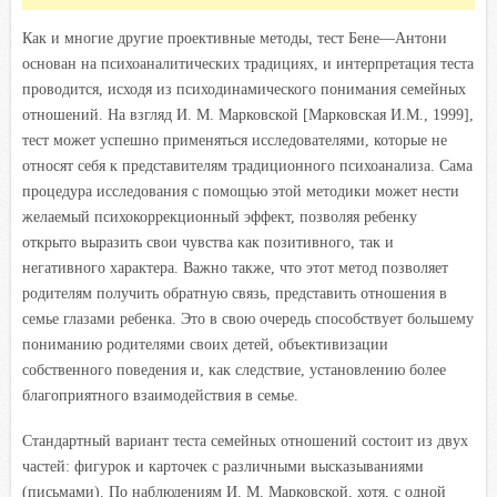
Как и многие другие проективные методы, тест Бене—Антони
основан на психоаналитических традициях, и интерпретация теста
проводится, исходя из психодинамического понимания семейных
отношений. На взгляд И. М. Марковской [Марковская И.М., 1999],
тест может успешно применяться исследователями, которые не
относят себя к представителям традиционного психоанализа. Сама
процедура исследования с помощью этой методики может нести
желаемый психокоррекционный эффект, позволяя ребенку
открыто выразить свои чувства как позитивного, так и
негативного характера. Важно также, что этот метод позволяет
родителям получить обратную связь, представить отношения в
семье глазами ребенка. Это в свою очередь способствует большему
пониманию родителями своих детей, объективизации
собственного поведения и, как следствие, установлению более
благоприятного взаимодействия в семье.
Стандартный вариант теста семейных отношений состоит из двух
частей:
фигурок
и
карточек с различными высказываниями
(пись
мами).
По наблюдениям И. М. Марковской, хотя, с одной