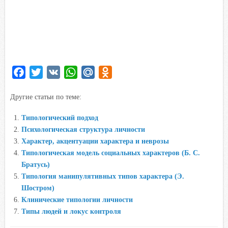
F
T
V
W
M
O
a
w
K
h
a
d
Другие статьи по теме:
c
i
a
i
n
e
t
t
l
o
Типологический подход
b
t
s
.
k
Психологическая структура личности
o
e
A
R
l
Характер, акцентуации характера и неврозы
o
r
p
u
a
Типологическая модель социальных характеров (Б. С.
Братусь)
k
p
s
Типология манипулятивных типов характера (Э.
s
Шостром)
n
Клинические типологии личности
i
Типы людей и локус контроля
k