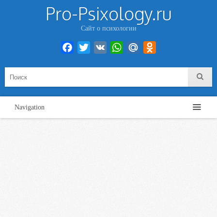
Pro-Psixology.ru
Сайт о психологии
Facebook
Twitter
VK
WhatsApp
Mail.Ru
Odnoklassniki
Navigation