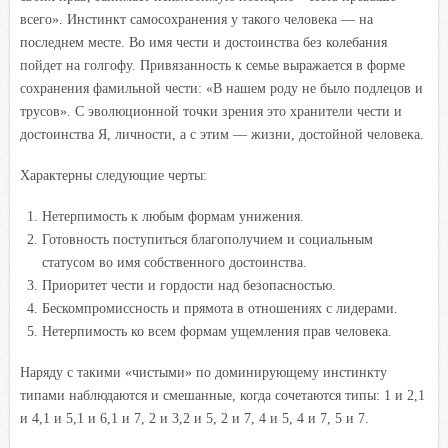
всего». Инстинкт самосохранения у такого человека — на
последнем месте. Во имя чести и достоинства без колебания
пойдет на голгофу. Привязанность к семье выражается в форме
сохранения фамильной чести: «В нашем роду не было подлецов и
трусов». С эволюционной точки зрения это хранители чести и
достоинства Я, личности, а с этим — жизни, достойной человека.
Характерны следующие черты:
Нетерпимость к любым формам унижения.
Готовность поступиться благополучием и социальным
статусом во имя собственного достоинства.
Приоритет чести и гордости над безопасностью.
Бескомпромиссность и прямота в отношениях с лидерами.
Нетерпимость ко всем формам ущемления прав человека.
Наряду с такими «чистыми» по доминирующему инстинкту
типами наблюдаются и смешанные, когда сочетаются типы: 1 и 2,1
и 4,1 и 5,1 и 6,1 и 7, 2 и 3,2 и 5, 2 и 7, 4 и 5, 4 и 7, 5 и 7.