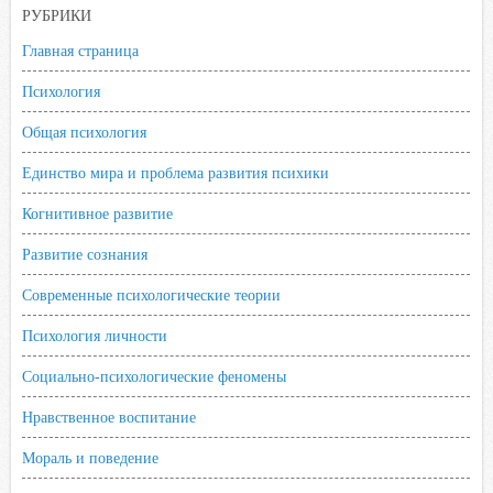
o
r
p
u
a
РУБРИКИ
k
p
s
Главная страница
s
n
Психология
i
Общая психология
k
Единство мира и проблема развития психики
i
Когнитивное развитие
Развитие сознания
Современные психологические теории
Психология личности
Социально-психологические феномены
Нравственное воспитание
Мораль и поведение