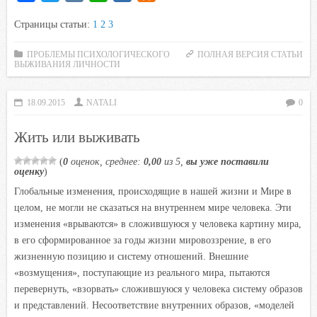
a
w
K
h
a
d
Страницы статьи:
1
2
3
c
i
a
i
n
e
t
t
l
o
ПРОБЛЕМЫ ПСИХОЛОГИЧЕСКОГО
ПОЛНАЯ ВЕРСИЯ СТАТЬИ
ВЫЖИВАНИЯ ЛИЧНОСТИ
b
t
s
.
k
o
e
A
R
l
o
r
p
u
a
18.09.2015
NATALI
0
k
p
s
Жить или выживать
s
n
(
0
оценок, среднее:
0,00
из 5,
вы уже поставили
оценку
)
i
Глобальные изменения, происходящие в нашей жизни и Мире в
k
целом, не могли не сказаться на внутреннем мире человека. Эти
i
изменения «врываются» в сложившуюся у человека картину мира,
в его сформированное за годы жизни мировоззрение, в его
жизненную позицию и систему отношений. Внешние
«возмущения», поступающие из реального мира, пытаются
перевернуть, «взорвать» сложившуюся у человека систему образов
и представлений. Несоответствие внутренних образов, «моделей