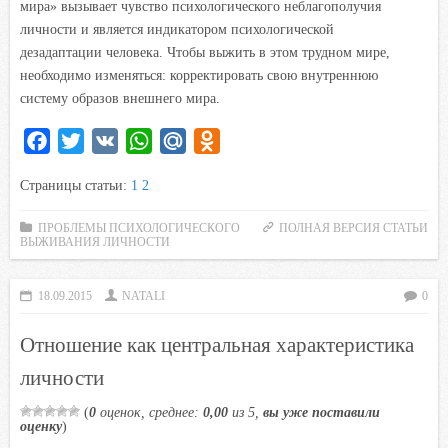
мира» вызывает чувство психологического неблагополучия
личности и является индикатором психологической
дезадаптации человека. Чтобы выжить в этом трудном мире,
необходимо изменяться: корректировать свою внутреннюю
систему образов внешнего мира.
F
T
V
W
M
O
a
w
K
h
a
d
Страницы статьи:
1
2
c
i
a
i
n
e
t
t
l
o
ПРОБЛЕМЫ ПСИХОЛОГИЧЕСКОГО
ПОЛНАЯ ВЕРСИЯ СТАТЬИ
ВЫЖИВАНИЯ ЛИЧНОСТИ
b
t
s
.
k
o
e
A
R
l
o
r
p
u
a
18.09.2015
NATALI
0
k
p
s
Отношение как центральная характеристика
s
личности
n
i
(
0
оценок, среднее:
0,00
из 5,
вы уже поставили
оценку
)
k