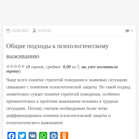
18.09.2015
NATALI
0
Общие подходы к психологическому
выживанию
(
0
оценок, среднее:
0,00
из 5,
вы уже поставили
оценку
)
Чаще всего понятие стратегий поведения в значимых ситуациях
связывают с понятием психологической защиты. Но такой подход
значительно сужает понятие стратегий поведения, особенно
применительно к проблеме выживания человека в трудных
ситуациях. Потому считаем необходимым более четко
дифференцировать понятия психологической защиты и
психологического выживания.
F
T
V
W
M
O