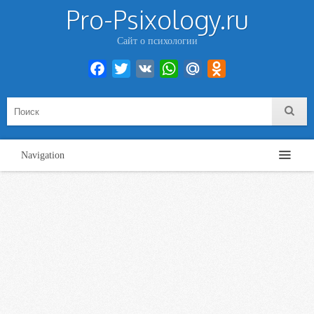
Pro-Psixology.ru
Сайт о психологии
Facebook
Twitter
VK
WhatsApp
Mail.Ru
Odnoklassniki
Navigation