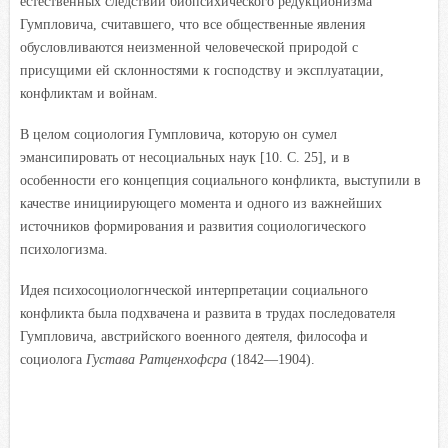
естественных следствий биопсихического редукционизма
Гумпловича, считавшего, что все общественные явления
обусловливаются неизменной человеческой природой с
присущими ей склонностями к господству и эксплуатации,
конфликтам и войнам.
В целом социология Гумпловича, которую он сумел
эмансипировать от несоциальных наук [10. С. 25], и в
особенности его концепция социального конфликта, выступили в
качестве инициирующего момента и одного из важнейших
источников формирования и развития социологического
психологизма.
Идея психосоциологнческой интерпретации социального
конфликта была подхвачена и развита в трудах последователя
Гумпловича, австрийского военного деятеля, философа и
социолога
Густава Ратценхофсра
(1842—1904).