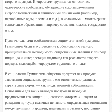
второго порядка). К «простым» группам он относил все
человеческие сообщества, обладающие ярко выраженными
антропологическими и этническими признаками (например,
первобытные орды, племена и т. д.), к «сложным»—многомерные
социальные образования, например сословия, классы, государство
и т. д.
Примечательными особенностями социологической доктрины
Гумпловича были его стремление к обоснованию тезиса о
принципиальной несводимости общественных явлений к природе
индивида и интерпретация индивида как реальности второго
порядка, являющейся «продуктом группового опыта».
В социологии Гумпловича общество предстает как продукт
завоевания социальных групп, а его относительно развитые
структурные формы — как плоды военной субординации.
Основанием для таких выводов послужили исходные
предпосылки его концепции, согласно которым «…людям от
рождения присуща взаимная ненависть, определяющая отношения
между группами, народами, племенами и расами», постоянно