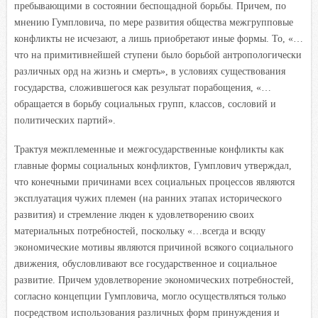
пребывающими в состоянии беспощадной борьбы. Причем, по
мнению Гумпловича, по мере развития общества межгрупповые
конфликты не исчезают, а лишь приобретают иные формы. То, «…
что на примитивнейшей ступени было борьбой антропологически
различных орд на жизнь и смерть», в условиях существования
государства, сложившегося как результат порабощения, «…
обращается в борьбу социальных групп, классов, сословий и
политических партий».
Трактуя межплеменные и межгосударственные конфликты как
главные формы социальных конфликтов, Гумплович утверждал,
что конечными причинами всех социальных процессов являются
эксплуатация чужих племен (на ранних этапах исторического
развития) и стремление люден к удовлетворению своих
материальных потребностей, поскольку «…всегда и всюду
экономические мотивы являются причиной всякого социального
движения, обусловливают все государственное и социальное
развитие. Причем удовлетворение экономических потребностей,
согласно концепции Гумпловича, могло осуществляться только
посредством использования различных форм принуждения и