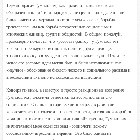
Термин «раса» Гумплович, как правило, использовал для
обозначения наций или народов, а не групп с определенными
биологическими чертами, в связи с чем «расовая борьба»
трактовалась им как борьба гетерогенных социальных и
этнических единиц, групп и общностей. В общем, пожалуй,
правомерно полагать, что «расовый фактор» у Гумпловича
выступал преимущественно как понятие, фиксирующее
этнопсихическую отчужденность социальных групп. И тем не
менее его расовые идеи могли быть и были истолкованы как
«научное» обоснование биологического и социального расизма и
впоследствии активно использовались нацистами.
Консервативные, а зачастую и просто реакционные воззрения
Гумпловича наложили отпечаток на все концепции его
социологии. Отрицая исторический прогресс в развитии
человеческого интеллекта и нравственности, источник которой он
усматривал в отношениях «примитивной» группы, Гумплович в
значительной мере содействовал «социологическому
обоснованию» агрессии и тирании. Это было одним из