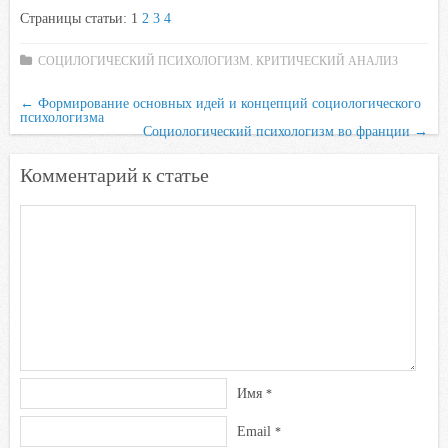
Страницы статьи:
1
2
3
4
c
i
a
i
n
e
t
t
l
o
СОЦИЛОГИЧЕСКИЙ ПСИХОЛОГИЗМ. КРИТИЧЕСКИЙ АНАЛИЗ
b
t
s
.
k
←
Формирование основных идей и концепций социологического
o
e
A
R
l
психологизма
o
r
p
u
a
Социологический психологизм во франции
→
k
p
s
Комментарий к статье
s
n
i
k
i
Имя
*
Email
*