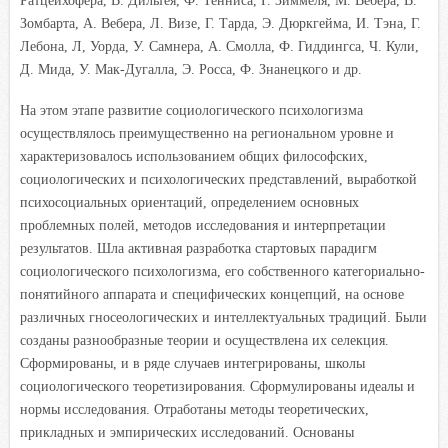
Ратцеихофера, В. Дильтея, Ф. Тенниса, Г. Зиммеля, М. Вебера, В.
Зомбарта, А. Вебера, Л. Визе, Г. Тарда, Э. Дюркгейма, И. Тэна, Г.
Лебона, Л, Уорда, У. Самнера, А. Смолла, Ф. Гиддингса, Ч. Кули,
Д. Мида, У. Мак-Дугалла, Э. Росса, Ф. Знанецкого и др.
На этом этапе развитие социологического психологизма
осуществлялось преимущественно на региональном уровне и
характеризовалось использованием общих философских,
социологических и психологических представлений, выработкой
психосоциальных ориентаций, определением основных
проблемных полей, методов исследования и интерпретации
результатов. Шла активная разработка стартовых парадигм
социологического психологизма, его собственного категориально-
понятийного аппарата и специфических концепций, на основе
различных гносеологических и интеллектуальных традиций. Были
созданы разнообразные теории и осуществлена их селекция.
Сформированы, и в ряде случаев интегрированы, школы
социологического теоретизирования. Сформулированы идеалы и
нормы исследования. Отработаны методы теоретических,
прикладных и эмпирических исследований. Основаны