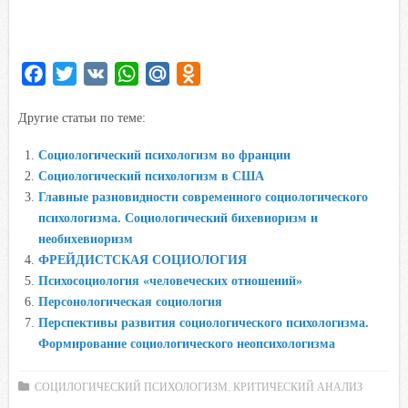
F
T
V
W
M
O
a
w
K
h
a
d
Другие статьи по теме:
c
i
a
i
n
e
t
t
l
o
Социологический психологизм во франции
b
t
s
.
k
Социологический психологизм в США
o
e
A
R
l
Главные разновидности современного социологического
o
r
p
u
a
психологизма. Cоциологический бихевиоризм и
необихевиоризм
k
p
s
ФРЕЙДИСТСКАЯ СОЦИОЛОГИЯ
s
Психосоциология «человеческих отношений»
n
Персонологическая социология
i
Перспективы развития социологического психологизма.
k
Формирование социологического неопсихологизма
i
СОЦИЛОГИЧЕСКИЙ ПСИХОЛОГИЗМ. КРИТИЧЕСКИЙ АНАЛИЗ