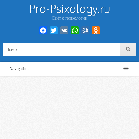
Pro-Psixology.ru
Сайт о психологии
Facebook
Twitter
VK
WhatsApp
Mail.Ru
Odnoklassniki
Navigation