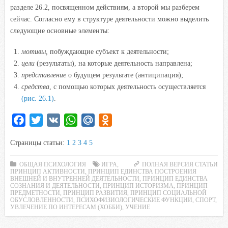
разделе 26.2, посвященном действиям, а второй мы разберем
сейчас. Согласно ему в структуре деятельности можно выделить
следующие основные элементы:
мотивы,
побуждающие субъект к деятельности;
цели
(результаты), на которые деятельность направлена;
представление
о будущем результате (антиципация);
средства
, с помощью которых деятельность осуществляется
(рис. 26.1)
.
F
T
V
W
M
O
a
w
K
h
a
d
Страницы статьи:
1
2
3
4
5
c
i
a
i
n
e
t
t
l
o
ОБЩАЯ ПСИХОЛОГИЯ
ИГРА
,
ПОЛНАЯ ВЕРСИЯ СТАТЬИ
ПРИНЦИП АКТИВНОСТИ
b
t
s
,
ПРИНЦИП ЕДИНСТВА ПОСТРОЕНИЯ
.
k
ВНЕШНЕЙ И ВНУТРЕННЕЙ ДЕЯТЕЛЬНОСТИ
,
ПРИНЦИП ЕДИНСТВА
o
e
A
R
l
СОЗНАНИЯ И ДЕЯТЕЛЬНОСТИ
,
ПРИНЦИП ИСТОРИЗМА
,
ПРИНЦИП
ПРЕДМЕТНОСТИ
,
ПРИНЦИП РАЗВИТИЯ
,
ПРИНЦИП СОЦИАЛЬНОЙ
o
r
p
u
a
ОБУСЛОВЛЕННОСТИ
,
ПСИХОФИЗИОЛОГИЧЕСКИЕ ФУНКЦИИ
,
СПОРТ
,
УВЛЕЧЕНИЕ ПО ИНТЕРЕСАМ (ХОББИ)
,
УЧЕНИЕ
k
p
s
s