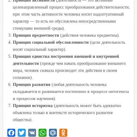
целенаправленный процесс преобразования действительности;
при этом часть активности человека носит надситуативный
характер — то есть не обусловлена непосредственными
стимулами внешней среды).
Принцип предметности
(действия человека предметны).
Принцип социальной обусловленности
(цели деятельность
носят социальный характер).
Принцип единства построения внешней и внутренней
деятельности
(прежде чем начать преобразование внешнего
мира, человек сначала производит эти действия в своем
сознании).
Принцип развития
(любая деятельность человека
складывается и развивается постепенно в процессе онтогенеза
и процессов научения).
Принцип историзма
(деятельность может быть адекватно
объяснена только в контексте исторического развития
общества).
F
T
V
W
M
O