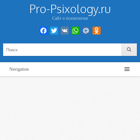
Pro-Psixology.ru
Сайт о психологии
Facebook
Twitter
VK
WhatsApp
Mail.Ru
Odnoklassniki
Navigation