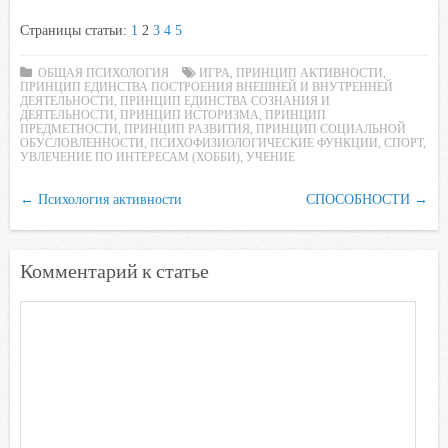
a
w
K
h
a
d
Страницы статьи:
1
2
3
4
5
c
i
a
i
n
e
t
t
l
o
ОБЩАЯ ПСИХОЛОГИЯ
ИГРА
,
ПРИНЦИП АКТИВНОСТИ
,
ПРИНЦИП ЕДИНСТВА ПОСТРОЕНИЯ ВНЕШНЕЙ И ВНУТРЕННЕЙ
b
t
s
.
k
ДЕЯТЕЛЬНОСТИ
,
ПРИНЦИП ЕДИНСТВА СОЗНАНИЯ И
o
e
A
R
l
ДЕЯТЕЛЬНОСТИ
,
ПРИНЦИП ИСТОРИЗМА
,
ПРИНЦИП
ПРЕДМЕТНОСТИ
,
ПРИНЦИП РАЗВИТИЯ
,
ПРИНЦИП СОЦИАЛЬНОЙ
o
r
p
u
a
ОБУСЛОВЛЕННОСТИ
,
ПСИХОФИЗИОЛОГИЧЕСКИЕ ФУНКЦИИ
,
СПОРТ
,
УВЛЕЧЕНИЕ ПО ИНТЕРЕСАМ (ХОББИ)
,
УЧЕНИЕ
k
p
s
s
←
Психология активности
СПОСОБНОСТИ
→
n
i
Комментарий к статье
k
i