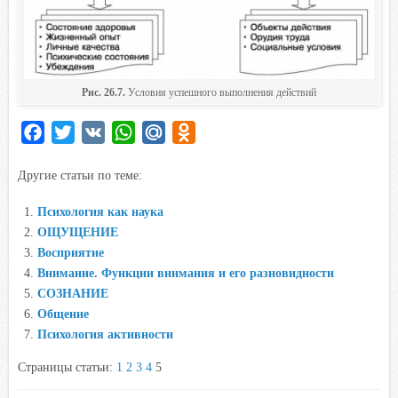
Рис. 26.7.
Условия успешного выполнения действий
F
T
V
W
M
O
a
w
K
h
a
d
Другие статьи по теме:
c
i
a
i
n
e
t
t
l
o
Психология как наука
b
t
s
.
k
ОЩУЩЕНИЕ
o
e
A
R
l
Восприятие
o
r
p
u
a
Внимание. Функции внимания и его разновидности
СОЗНАНИЕ
k
p
s
Общение
s
Психология активности
n
i
Страницы статьи:
1
2
3
4
5
k