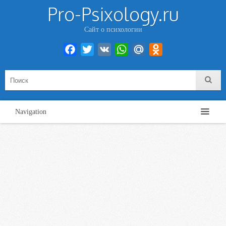
Pro-Psixology.ru
Сайт о психологии
Facebook
Twitter
VK
WhatsApp
Mail.Ru
Odnoklassniki
Navigation