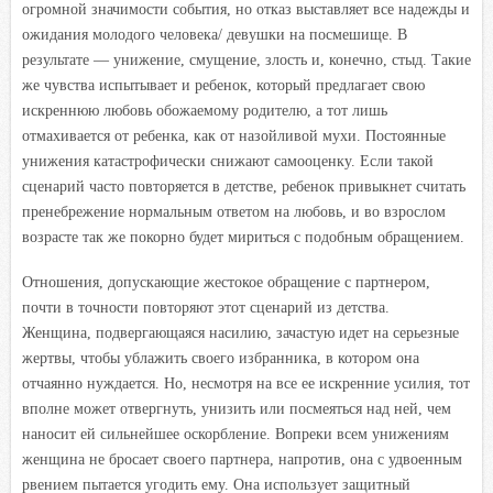
огромной значимости события, но отказ выставляет все надежды и
ожидания молодого человека/ девушки на посмешище. В
результате — унижение, смущение, злость и, конечно, стыд. Такие
же чувства испытывает и ребенок, который предлагает свою
искреннюю любовь обожаемому родителю, а тот лишь
отмахивается от ребенка, как от назойливой мухи. Постоянные
унижения катастрофически снижают самооценку. Если такой
сценарий часто повторяется в детстве, ребенок привыкнет считать
пренебрежение нормальным ответом на любовь, и во взрослом
возрасте так же покорно будет мириться с подобным обращением.
Отношения, допускающие жестокое обращение с партнером,
почти в точности повторяют этот сценарий из детства.
Женщина, подвергающаяся насилию, зачастую идет на серьезные
жертвы, чтобы ублажить своего избранника, в котором она
отчаянно нуждается. Но, несмотря на все ее искренние усилия, тот
вполне может отвергнуть, унизить или посмеяться над ней, чем
наносит ей сильнейшее оскорбление. Вопреки всем унижениям
женщина не бросает своего партнера, напротив, она с удвоенным
рвением пытается угодить ему. Она использует защитный