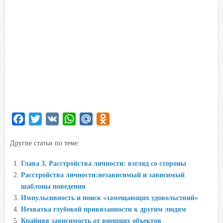
F
T
V
W
M
O
a
w
K
h
a
d
Другие статьи по теме:
c
i
a
i
n
e
t
t
l
o
Глава 3. Расстройства личности: взгляд со стороны
b
t
s
.
k
Расстройства личности:независимый и зависимый
o
e
A
R
l
шаблоны поведения
o
r
p
u
a
Импульсивность и поиск «замещающих удовольствий»
Нехватка глубокой привязанности к другим людям
k
p
s
Крайняя зависимость от внешних объектов
s