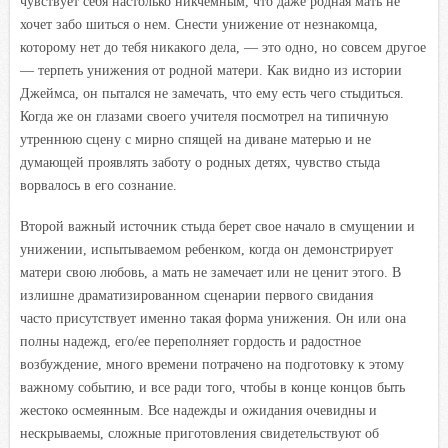
чувствует себя настолько никчемным, что даже родная мать не
хочет забо шиться о нем. Снести унижение от незнакомца,
которому нет до тебя никакого дела, — это одно, но совсем другое
— терпеть унижения от родной матери. Как видно из истории
Джеймса, он пытался не замечать, что ему есть чего стыдиться.
Когда же он глазами своего учителя посмотрел на типичную
утреннюю сцену с мирно спящей на диване матерью и не
думающей проявлять заботу о родных детях, чувство стыда
ворвалось в его сознание.
Второй важный источник стыда берет свое начало в смущении и
унижении, испытываемом ребенком, когда он демонстрирует
матери свою любовь, а мать не замечает или не ценит этого. В
излишне драматизированном сценарии первого свидания
часто присутствует именно такая форма унижения. Он или она
полны надежд, его/ее переполняет гордость и радостное
возбуждение, много времени потрачено на подготовку к этому
важному событию, и все ради того, чтобы в конце концов быть
жестоко осмеянным. Все надежды и ожидания очевидны и
нескрываемы, сложные приготовления свидетельствуют об