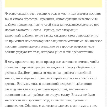
Чувство стыда играет ведущую роль в жизни как жертвы насилия,
так и самого агрессора. Мужчины, использующие независимый
шаблон поведения, прячут свой стыд за неудавшееся детство под
маской важности и силы. Партнер, использующий
зависимый шаблон, точно так же стыдится своего прошлого, но
не применяет компенсаторного защитного механизма. Физическое
насилие, применяемое к женщине во взрослом возрасте, еще
больше усугубляет стыд, которого у нее и так предостаточно.
Я хочу привести еще один пример несчастливого детства, чтобы
проиллюстрировать процесс зарождения стыда у обделенного
ребенка: Джеймс пришел ко мне из-за проблем в семейной
жизни, но вскоре нам пришлось переключиться на события его
детства. Его мать жила в постоянной депрессии, абсолютно
равнодушная ко всему окружающему, отец, пассивный и
постоянно пьяный, работал во вторую смену. В семье не было
жестокости или яростных ссор, лишь тишина, пустота и
одиночество. Общение с матерью сводилось к минимуму, у нее