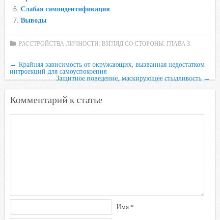
Слабая самоидентификация
n
Выводы
i
k
РАССТРОЙСТВА ЛИЧНОСТИ: ВЗГЛЯД СО СТОРОНЫ. ГЛАВА 3.
i
←
Крайняя зависимость от окружающих, вызванная недостатком
интроекций для самоуспокоения
Защитное поведение, маскирующее стыдливость
→
Комментарий к статье
Имя
*