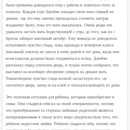
была привычка дожидаться отца с работы и ложиться спать за
полночь. Каждое утро Джеймс находил свою мать спящей на
диване, так что ему самому приходилось готовить завтрак
младшему брату, пока его мать высыпалась. Очень редко им
удавалось застать мать бодрствующей с утра, до того, как их с
братом забирал школьный автобус. Ему никогда не доводилось
испытывать чувство стыда, пока однажды в четвертом классе
школьный учитель не заехал к нему домой в тот день, когда они
всем классом должны были отправиться в поход. Джеймс
распахнул перед учителем дверь, и только потом сообразил, что
выставил на всеобщее обозрение спящую на диване мать.
Тошнотворное чувство стыда волной захлестнуло его, он
захлопнул дверь, запер ее на ключ и отказался выходить из дома.
Это типичная ситуация для ребенка, которым пренебрегают в
семье. Они стыдятся себя из-за своей отверженности, потому
что пренебрежение со стороны любимых родителей является
неопровержимым в глазах всего мира свидетельством того, что
ребенок недостоин любви. Ребенок стыдится себя, потому что