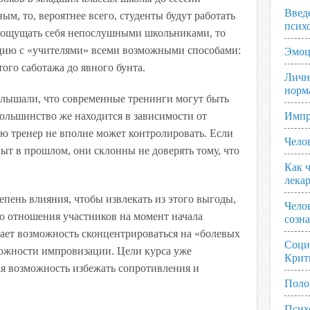
Введ
ым, то, вероятнее всего, студенты будут работать
псих
т ощущать себя непослушными школьниками, то
ацию с «учителями» всеми возможными способами:
Эмоц
того саботажа до явного бунта.
Личн
норм
слышали, что современные тренинги могут быть
ольшинство же находится в зависимости от
Импр
ю тренер не вполне может контролировать. Если
Чело
т в прошлом, они склонны не доверять тому, что
Как ч
лека
епень влияния, чтобы извлекать из этого выгоды,
Чело
о отношения участников на момент начала
созн
дает возможность сконцентрироваться на «болевых
Соци
можности импровизации. Цели курса уже
Крит
ная возможность избежать сопротивления и
Поло
Псих