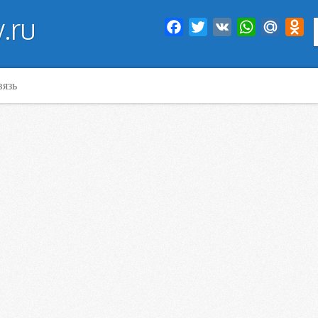
.ru
Facebook
Twitter
VK
WhatsApp
Mail.Ru
Od
вязь