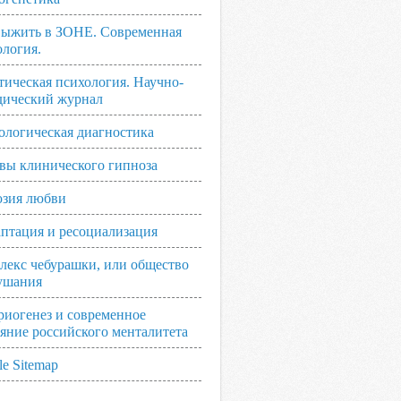
выжить в ЗОНЕ. Современная
ология.
тическая психология. Научно-
дический журнал
ологическая диагностика
вы клинического гипноза
зия любви
аптация и ресоциализация
лекс чебурашки, или общество
ушания
риогенез и современное
ояние российского менталитета
e Sitemap