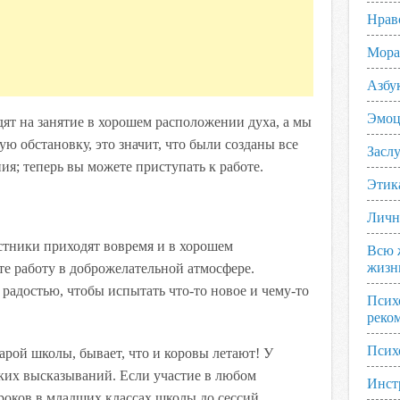
Нрав
Мора
Азбу
Эмоц
ят на занятие в хорошем расположении духа, а мы
ю обстановку, это значит, что были созданы все
Заслу
ия; теперь вы можете приступать к работе.
Этик
Личн
стники приходят вовремя и в хорошем
Всю 
жизн
е работу в доброжелательной атмосфере.
радостью, чтобы испытать что-то новое и чему-то
Псих
реко
Псих
арой школы, бывает, что и коровы летают! У
аких высказываний. Если участие в любом
Инст
уроков в младших классах школы до сессий