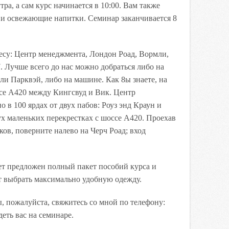
тра, а сам курс начинается в 10:00. Вам также
 и освежающие напитки. Семинар заканчивается 8
есу: Центр менеджмента, Лондон Роад, Вормли,
7. Лучше всего до нас можно добраться либо на
ли Парквэй, либо на машине. Как 8ы знаете, на
се А420 между Кингсвуд и Вик. Центр
 в 100 ярдах от двух пабов: Роуз энд Краун и
х маленьких перекрестках с шоссе А420. Проехав
ков, поверните налево на Черч Роад; вход
ет предложен полный пакет пособий курса и
т выбрать максимально удобную одежду.
ы, пожалуйста, свяжитесь со мной по телефону:
еть вас на семинаре.