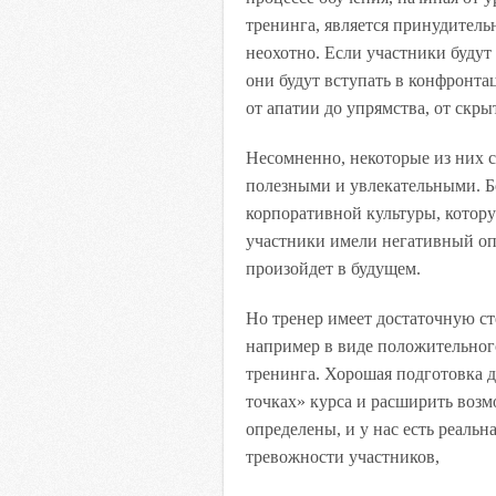
тренинга, является принудительн
неохотно. Если участники буду
они будут вступать в конфронт
от апатии до упрямства, от скры
Несомненно, некоторые из них 
полезными и увлекательными. Б
корпоративной культуры, котору
участники имели негативный опы
произойдет в будущем.
Но тренер имеет достаточную ст
например в виде положительног
тренинга. Хорошая подготовка 
точках» курса и расширить воз
определены, и у нас есть реаль
тревожности участников,