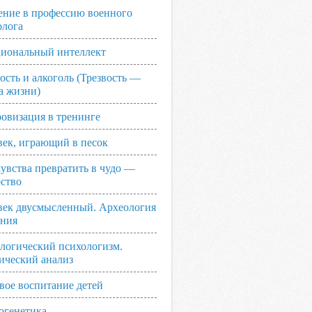
ение в профессию военного
олога
иональный интеллект
ость и алкоголь (Трезвость —
а жизни)
овизация в тренинге
век, играющий в песок
увства превратить в чудо —
рство
век двусмысленный. Археология
ания
логический психологизм.
ический анализ
вое воспитание детей
огенетика