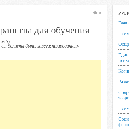
РУБ
0
Глав
ранства для обучения
Псих
из 5
)
Обща
ь, вы должны быть зарегистрированным
Един
псих
Когн
Разв
Совр
теор
Псих
Соци
фено