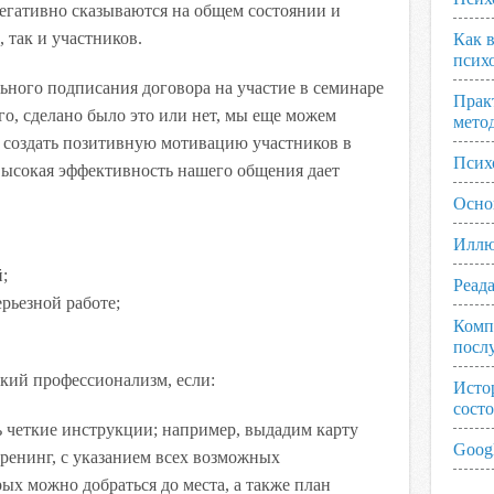
негативно сказываются на общем состоянии и
 так и участников.
Как 
псих
ьного подписания договора на участие в семинаре
Прак
ого, сделано было это или нет, мы еще можем
мето
ы создать позитивную мотивацию участников в
Псих
ысокая эффективность нашего общения дает
Осно
Иллю
;
Реад
ерьезной работе;
Комп
посл
кий профессионализм, если:
Исто
сост
ть четкие инструкции; например, выдадим карту
Googl
тренинг, с указанием всех возможных
рых можно добраться до места, а также план