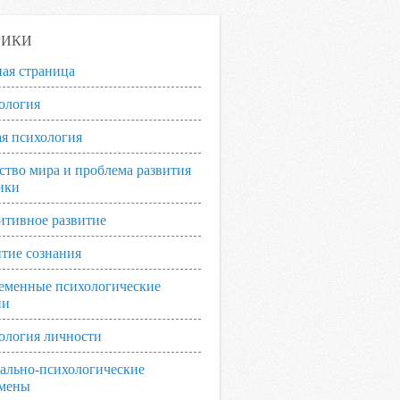
РИКИ
ная страница
ология
я психология
ство мира и проблема развития
ики
итивное развитие
итие сознания
еменные психологические
ии
ология личности
ально-психологические
мены