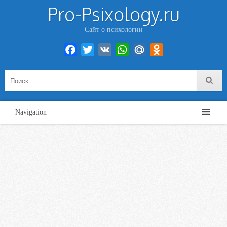
Pro-Psixology.ru
Сайт о психологии
Facebook
Twitter
VK
WhatsApp
Mail.Ru
Odnoklassniki
Navigation