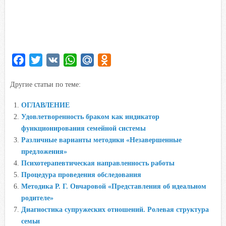
F
T
V
W
M
O
a
w
K
h
a
d
Другие статьи по теме:
c
i
a
i
n
e
t
t
l
o
ОГЛАВЛЕНИЕ
b
t
s
.
k
Удовлетворенность браком как индикатор
o
e
A
R
l
функционирования семейной системы
o
r
p
u
a
Различные варианты методики «Незавершенные
предложения»
k
p
s
Психотерапевтическая направленность работы
s
Процедура проведения обследования
n
Методика Р. Г. Овчаровой «Представления об идеальном
i
родителе»
k
Диагностика супружеских отношений. Ролевая структура
i
семьи