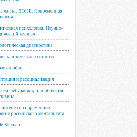
выжить в ЗОНЕ. Современная
ология.
тическая психология. Научно-
дический журнал
ологическая диагностика
вы клинического гипноза
зия любви
аптация и ресоциализация
лекс чебурашки, или общество
ушания
риогенез и современное
ояние российского менталитета
e Sitemap