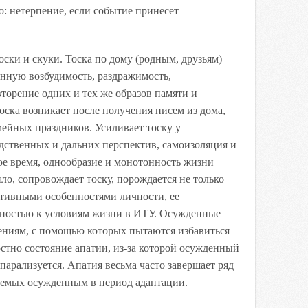
о: нетерпение, если событие принесет
ки и скуки. Тоска по дому (родным, друзьям)
ную возбудимость, раздражимость,
торение одних и тех же образов памяти и
оска возникает после получения писем из дома,
мейных праздников. Усиливает тоску у
дственных и дальних перспектив, самоизоляция и
ое время, однообразие и монотонность жизни
ило, сопровождает тоску, порождается не только
ктивными особенностями личности, ее
нностью к условиям жизни в ИТУ. Осужденные
ениям, с помощью которых пытаются избавиться
остно состояние апатии, из-за которой осужденный
парализуется. Апатия весьма часто завершает ряд
аемых осужденным в период адаптации.