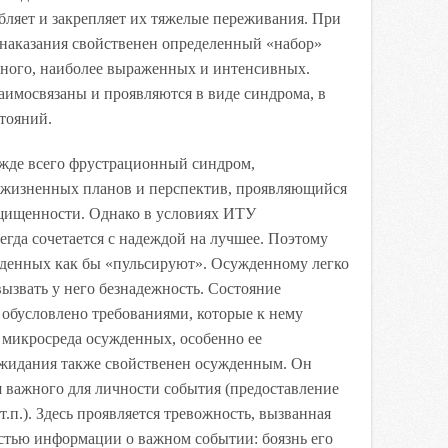
убляет и закрепляет их тяжелые переживания. При
 наказания свойственен определенный «набор»
ного, наиболее выраженных и интенсивных.
аимосвязаны и проявляются в виде синдрома, в
тояний.
жде всего фрустрационный синдром,
 жизненных планов и перспектив, проявляющийся
ащищенности. Однако в условиях ИТУ
егда сочетается с надеждой на лучшее. Поэтому
жденных как бы «пульсируют». Осужденному легко
вызвать у него безнадежность. Состояние
обусловлено требованиями, которые к нему
 микросреда осужденных, особенно ее
ожидания также свойственен осужденным. Он
 важного для личности события (предоставление
.п.). Здесь проявляется тревожность, вызванная
стью информации о важном событии: боязнь его