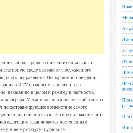
Нрав
Мора
Азбу
Эмоц
Заслу
Этик
ение свободы, резкое снижение социального
о-негативную среду вызывают у осужденного
Личн
ющих его исправление. Выбор линии поведения
Всю 
вания в ИТУ во многом зависит от его
жизн
ию, наказанию в целом и режиму в частности.
 микросреда. Механизмы психологической защиты
Псих
реко
т психотравмирующее воздействие самого
денный постепенно осознает свое положение, хотя
Псих
риод адаптации заканчивается постепенным
Инст
ему, новому статусу и условиям