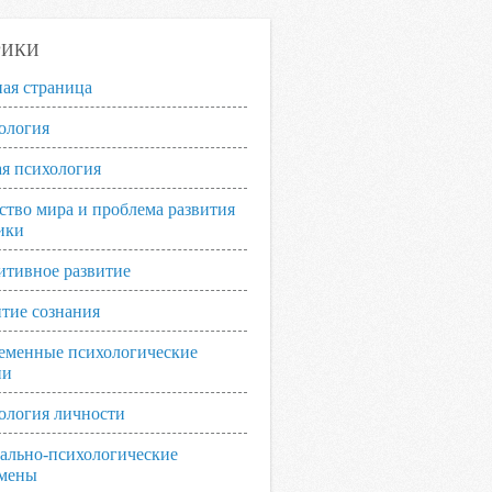
РИКИ
ная страница
ология
я психология
ство мира и проблема развития
ики
итивное развитие
итие сознания
еменные психологические
ии
ология личности
ально-психологические
мены