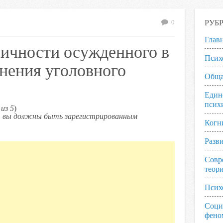
РУБ
0
Глав
личности осужденного в
Псих
нения уголовного
Обща
Един
псих
из 5
)
ь, вы должны быть зарегистрированным
Когн
Разв
Совр
теор
Псих
Соци
фено