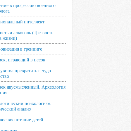
ение в профессию военного
олога
иональный интеллект
ость и алкоголь (Трезвость —
а жизни)
овизация в тренинге
век, играющий в песок
увства превратить в чудо —
рство
век двусмысленный. Археология
ания
логический психологизм.
ический анализ
вое воспитание детей
огенетика