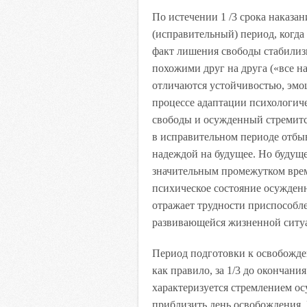
По истечении 1 /3 срока наказа
(исправительный) период, когда
факт лишения свободы стабилиз
похожими друг на друга («все н
отличаются устойчивостью, эмо
процессе адаптации психологич
свободы и осужденный стремится
в исправительном периоде отбы
надеждой на будущее. Но будуще
значительным промежутком врем
психическое состояние осужден
отражает трудности приспособле
развивающейся жизненной ситу
Период подготовки к освобожде
как правило, за 1/3 до окончани
характеризуется стремлением ос
приблизить день освобождения.