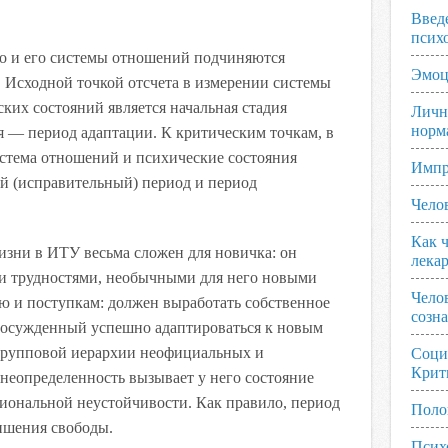
Введ
псих
о и его системы отношений подчиняются
Эмоц
 Исходной точкой отсчета в измерении системы
ких состояний является начальная стадия
Личн
норм
я — период адаптации. К критическим точкам, в
стема отношений и психические состояния
Импр
ой (исправительный) период и период
Чело
Как ч
изни в ИТУ весьма сложен для новичка: он
лека
и трудностями, необычными для него новыми
Чело
ю и поступкам: должен выработать собственное
созн
 осужденный успешно адаптироваться к новым
в групповой иерархии неофициальных и
Соци
Крит
еопределенность вызывает у него состояние
ональной неустойчивости. Как правило, период
Поло
лишения свободы.
Псих