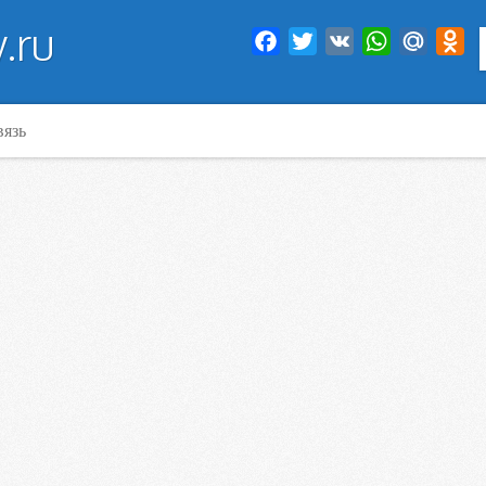
.ru
Facebook
Twitter
VK
WhatsApp
Mail.Ru
Od
вязь