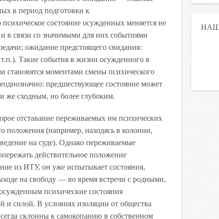
ных в период подготовки к
о психическое состояние осужденных меняется не
НАШ
о и в связи со значимыми для них событиями
редачи; ожидание предстоящего свидания:
.п.). Такие события в жизни осужденного в
ми становятся моментами смены психического
 неоднозначно: предшествующее состояние может
 же сходным, но более глубоким.
орое отставание переживаемых им психических
го положения (например, находясь в колонии,
ведение на суде). Однако переживаемые
 опережать действительное положение
ние из ИТУ, он уже испытывает состояния,
ыходе на свободу — во время встречи с родными,
е осужденным психические состояния
й и силой. В условиях изоляции от общества
сегда склонны к самокопанию в собственном