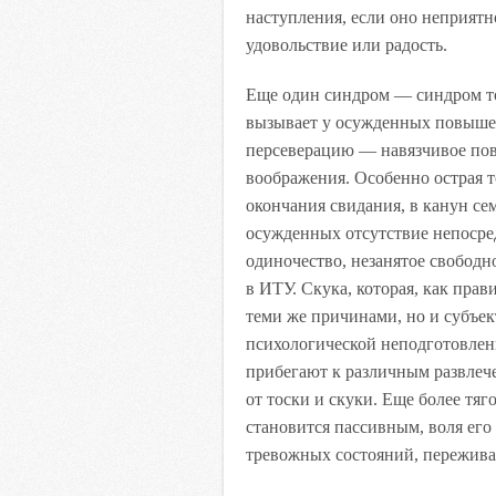
наступления, если оно неприятн
удовольствие или радость.
Еще один синдром — синдром тос
вызывает у осужденных повышен
персеверацию — навязчивое пов
воображения. Особенно острая т
окончания свидания, в канун се
осужденных отсутствие непосре
одиночество, незанятое свободн
в ИТУ. Скука, которая, как прав
теми же причинами, но и субъе
психологической неподготовле
прибегают к различным развлеч
от тоски и скуки. Еще более тяг
становится пассивным, воля его 
тревожных состояний, пережив