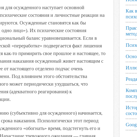
ния для осужденного наступает основной
Как 
 психические состояния и личностные реакции на
псих
ируются. Осужденные становятся как бы
Прак
а одно лицо»). Их психические состояния
мето
циональный баланс уравновешивается. Если в
Псих
еской «переработке» подвергается факт лишения
 как-то примирить свое прошлое и настоящее, то
Осно
вания наказания осужденный живет настоящим с
Иллю
е от настоящего отделено подчас очень
ени. Под влиянием этого обстоятельства
Реад
ного может периодически ухудшаться, что
Комп
ния (адекватного реагирования) к
посл
ации.
Исто
нию (субъективно для осужденного) начинается,
сост
я срока наказания. Психологически этот период
Googl
ужденного «обогнать» время, подстегнуть его и
 Нарастание тревожного ожидания — главная