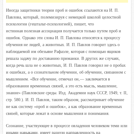
Иногда защитники теории проб и ошибок ссылаются на И. П.
Павлова, который, полемизируя с немецкой школой целостной
психологии (гештальт-психологией), пишет, что
истинная полезная ассоциация получается только путем проб и
ошибок. Однако эти слова И. П. Павлова относятся к процессу
обучения не людей, а животных. И. П. Павлов говорит здесь о
наблюдаемой им обезьяне Рафаэле, которая с помощью ящиков
решала задачу по доставанию приманки. В других же случаях,
когда речь шла не о животных, И. П. Павлов говорил не о пробах
и ошибках, а о сознательном обучении, об обучении, связанном с
мышлением. «Все обучение, отмечал он,— заключается в
образовании временных связей, а это есть мысль, мышление,
знание» (
Павловские среды. Изд. Академии наук СССР, 1949, т. II,
стр. 580.)
.
И. П. Павлов, таким образом, рассматривает обучение
не как систему «проб и ошибок», а как образование временных
связей, которые лежат в основе мышления и понимания.
Сознание, участвующее в процессе овладения человеком теми или
иными навыками, имеет разную направленность на