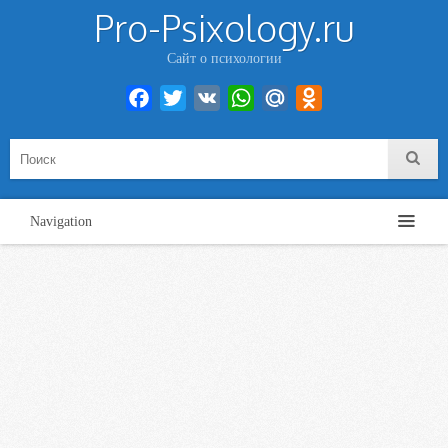
Pro-Psixology.ru
Сайт о психологии
Facebook
Twitter
VK
WhatsApp
Mail.Ru
Odnoklassniki
Navigation