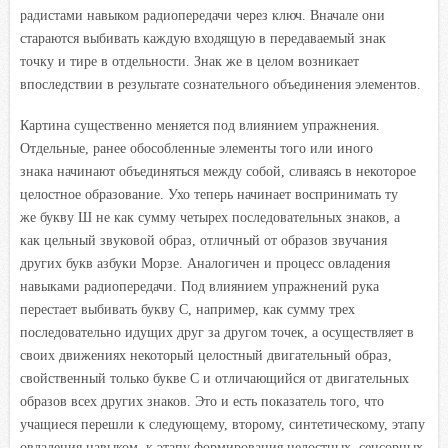
радистами навыком радиопередачи через ключ. Вначале они
стараются выбивать каждую входящую в передаваемый знак
точку и тире в отдельности. Знак же в целом возникает
впоследствии в результате сознательного объединения элементов.
Картина существенно меняется под влиянием упражнения.
Отдельные, ранее обособленные элементы того или иного
знака начинают объединяться между собой, сливаясь в некоторое
целостное образование. Ухо теперь начинает воспринимать ту
же букву Ш не как сумму четырех последовательных знаков, а
как цельный звуковой образ, отличный от образов звучания
других букв азбуки Морзе. Аналогичен и процесс овладения
навыками радиопередачи. Под влиянием упражнений рука
перестает выбивать букву С, например, как сумму трех
последовательно идущих друг за другом точек, а осуществляет в
своих движениях некоторый целостный двигательный образ,
свойственный только букве С и отличающийся от двигательных
образов всех других знаков. Это и есть показатель того, что
учащиеся перешли к следующему, второму, синтетическому, этапу
овладения навыком, к этапу формирования целостных, сенсорных