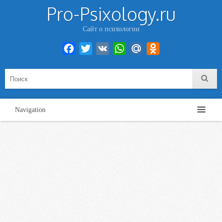
Pro-Psixology.ru
Сайт о психологии
Facebook
Twitter
VK
WhatsApp
Mail.Ru
Odnoklassniki
Navigation