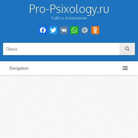
Pro-Psixology.ru
Сайт о психологии
Facebook
Twitter
VK
WhatsApp
Mail.Ru
Odnoklassniki
Navigation