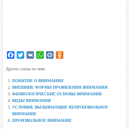
F
T
V
W
M
O
a
w
K
h
a
d
Другие статьи по теме:
c
i
a
i
n
e
t
t
l
o
ПОНЯТИЕ О ВНИМАНИИ
b
t
s
.
k
ВНЕШНИЕ ФОРМЫ ПРОЯВЛЕНИЯ ВНИМАНИЯ
o
e
A
R
l
ФИЗИОЛОГИЧЕСКИЕ ОСНОВЫ ВНИМАНИЯ
o
r
p
u
a
ВИДЫ ВНИМАНИЯ
УСЛОВИЯ, ВЫЗЫВАЮЩИЕ НЕПРОИЗВОЛЬНОЕ
k
p
s
ВНИМАНИЕ
s
ПРОИЗВОЛЬНОЕ ВНИМАНИЕ
n