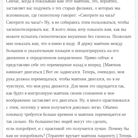
Сейчас, когда я показываю вам этот маятник, это, вероятно,
заставляет вас подумать о тех старых фильмах, о которых мы
вспоминали, где гипнотизер говорит: «Смотрите на часы!
Смотрите на часы!» Ну, я не собираюсь этим пользоваться, чтобы
загипнотизировать вас. Я всего лишь хочу показать вам, как вы
можете испытать гипнотическое внушение без гипноза. Позвольте
мне показать вам, что я имею в виду. Я держу маятник между
большим и указательным пальцем и концентрируюсь на его
движении в определенном направлении. Прямо сейчас я
представляю себе это перемещение назад и вперед. [Маятник
начинает двигаться.] Вот он задвигался. Теперь, очевидно, моя
рука должна перемещаться, чтобы маятник двигался, но я не
чувствую, что моя рука движется. Для меня это ощущается так,
как будто я контролирую маятник своим сознанием и мое
воображение заставляет его двигаться. Ну, я много практиковался
с этим, поэтому у меня получается довольно легко. Обычно
поначалу требуется больше времени и маятник перемещается не
так сильно. Но большинство людей могут это сделать,
если попробуют, и с практикой это получается лучше. Почему бы
вам не попробовать? [Терапевт вручает маятник пациенту.] Теперь