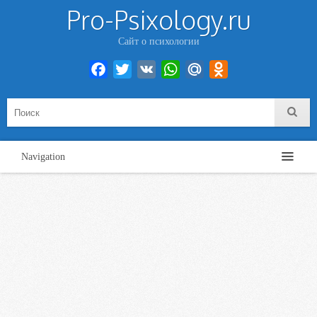
Pro-Psixology.ru
Сайт о психологии
Facebook
Twitter
VK
WhatsApp
Mail.Ru
Odnoklassniki
Navigation