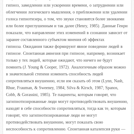
гипноз, замедлении или ускорении времени, о затруднении или
облегчении логического мышления, о приближении или удалении
голоса гипнотизера, о том, что звуки становятся более звонкими
или более приглушенным и так далее (Henry, 1985). Данные Генри
показали, что направление этих изменений в сознании зависит от
заранее составленного субъектом мнения об эффектах
гипноза. Ожидания также формируют явное поведение людей в
гипнозе. Спонтанная амнезия при гипнозе, например, возникает
только у тех людей, которые ожидают, что ничего не будут
помнить (J. Young & Cooper, 1972). Аналогичным образом можно
в значительной степени изменить способность людей
сопротивляться внушению, если им сказать об этом (Lynn, Nash,
Rhue, Frauman, & Sweeney, 1984; Silva & Kirsch, 1987; Spanos,
Cobb, & Gorassini, 1985). Те пациенты, которым говорят, что
загипнотизированные люди могут противодействовать внушению,
находят в себе способности сопротивляться, тогда как те, которым
говорят, что загипнотизированные люди не могут
противодействовать внушению, могут показать свою
неспособность к сопротивлению. Спонтанная каталепсия руки —