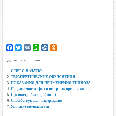
F
T
V
W
M
O
a
w
K
h
a
d
Другие статьи по теме:
c
i
a
i
n
e
t
t
l
o
С ЧЕГО НАЧАТЬ?
b
t
s
.
k
ТЕРАПЕВТИЧЕСКИЕ ОБЪЯСНЕНИЯ
o
e
A
R
l
ПОКАЗАНИЯ ДЛЯ ПРИМЕНЕНИЯ ГИПНОЗА
o
r
p
u
a
Исправление мифов и неверных представлений
Преднастройка (прайминг)
k
p
s
Способствующая информация
s
Усиление внушаемости
n
i