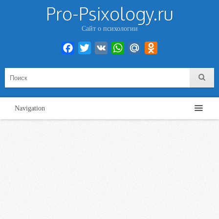
Pro-Psixology.ru
Сайт о психологии
Facebook
Twitter
VK
WhatsApp
Mail.Ru
Odnoklassniki
Navigation