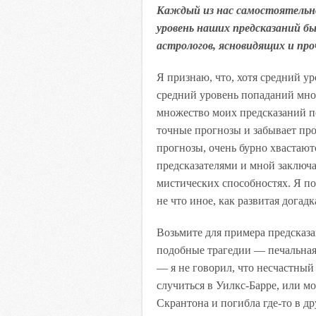
Каждый из нас самостоятельно
уровень наших предсказаний б
астрологов, ясновидящих и про
Я признаю, что, хотя средний у
средний уровень попаданий мно
множество моих предсказаний п
точные прогнозы и забывает пров
прогнозы, очень бурно хвастаю
предсказателями и мной заключае
мистических способностях. Я по
не что иное, как развитая догадк
Возьмите для примера предсказа
подобные трагедии — печальная 
— я не говорил, что несчастный
случиться в Уилкс-Барре, или мо
Скрантона и погибла где-то в др