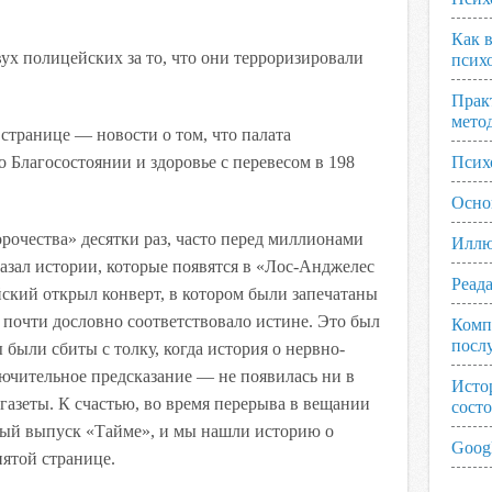
Как 
ух полицейских за то, что они терроризировали
псих
Прак
мето
 странице — новости о том, что палата
о Благосостоянии и здоровье с перевесом в 198
Псих
Осно
орочества» десятки раз, часто перед миллионами
Иллю
азал истории, которые появятся в «Лос-Анджелес
Реад
кий открыл конверт, в котором были запечатаны
 почти дословно соответствовало истине. Это был
Комп
посл
 были сбиты с толку, когда история о нервно-
ючительное предсказание — не появилась ни в
Исто
газеты. К счастью, во время перерыва в вещании
сост
ный выпуск «Тайме», и мы нашли историю о
Googl
пятой странице.