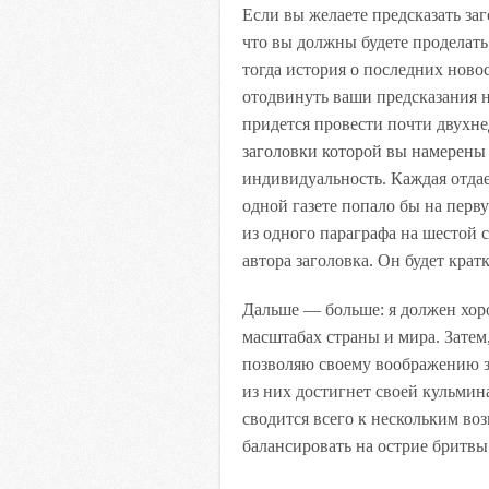
Если вы желаете предсказать за
что вы должны будете проделат
тогда история о последних ново
отодвинуть ваши предсказания н
придется провести почти двухне
заголовки которой вы намерены 
индивидуальность. Каждая отдае
одной газете попало бы на перву
из одного параграфа на шестой 
автора заголовка. Он будет кр
Дальше — больше: я должен хоро
масштабах страны и мира. Затем,
позволяю своему воображению з
из них достигнет своей кульмин
сводится всего к нескольким во
балансировать на острие бритвы