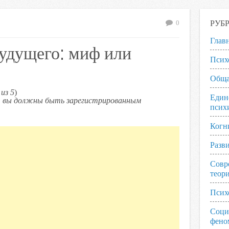
РУБ
0
Глав
удущего: миф или
Псих
Обща
из 5
)
Един
ь, вы должны быть зарегистрированным
псих
Когн
Разв
Совр
теор
Псих
Соци
фено