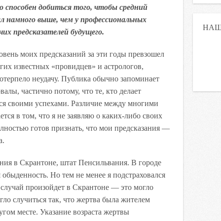
 способен добиться того, чтобы средний
ыл намного выше, чем у профессиональных
НАШ
чих предсказателей будущего.
ровень моих предсказаний за эти годы превзошел
гих известных «провидцев» и астрологов,
отерпело неудачу. Публика обычно запоминает
алы, частично потому, что те, кто делает
тся своими успехами. Различие между многими
тся в том, что я не заявляю о каких-либо своих
лностью готов признать, что мои предсказания —
а.
ния в Скрантоне, штат Пенсильвания. В городе
обыденность. Но тем не менее я подстраховался
 случай произойдет в Скрантоне — это могло
гло случиться так, что жертва была жителем
угом месте. Указание возраста жертвы