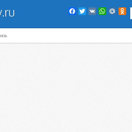
.ru
Facebook
Twitter
VK
WhatsApp
Mail.Ru
Od
вязь