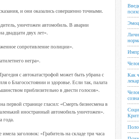
Введ
дсказания, и они оказались совершенно точными.
псих
Эмоц
дитель, уничтожен автомобиль. В аварии
а двадцати двух лет».
Личн
норм
руженное сопротивление полиции».
Импр
атилетнего негра».
Чело
Трагедия с автокатастрофой может быть убрана с
Как ч
лека
ля о Благосостоянии и здоровье. Если так, палата
ьшинством приблизительно в двести голосов».
Чело
созн
на первой странице гласил: «Смерть бизнесмена в
Соци
Маленький иностранный автомобиль уничтожен».
Крит
а года.
Поло
 имела заголовок: «Грабитель на складе три часа
Псих