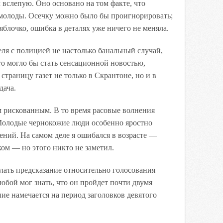
вслепую. Оно основано на том факте, что
молоды. Осечку можно было бы проигнорировать;
яблочко, ошибка в деталях уже ничего не меняла.
ля с полицией не настолько банальный случай,
это могло бы стать сенсационной новостью,
страницу газет не только в Скрантоне, но и в
дача.
м рискованным. В то время расовые волнения
Молодые чернокожие люди особенно яростно
ний. На самом деле я ошибался в возрасте —
ком — но этого никто не заметил.
лать предсказание относительно голосования
юбой мог знать, что он пройдет почти двумя
ние намечается на период заголовков девятого