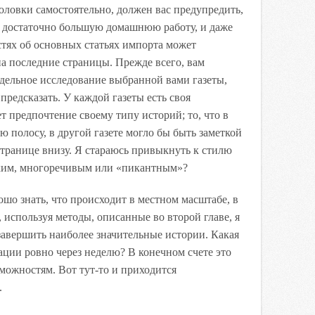
головки самостоятельно, должен вас предупредить,
ь достаточно большую домашнюю работу, и даже
стях об основных статьях импорта может
а последние страницы. Прежде всего, вам
дельное исследование выбранной вами газеты,
предсказать. У каждой газеты есть своя
т предпочтение своему типу историй; то, что в
ю полосу, в другой газете могло бы быть заметкой
странице внизу. Я стараюсь привыкнуть к стилю
атким, многоречивым или «пикантным»?
шо знать, что происходит в местном масштабе, в
 используя методы, описанные во второй главе, я
авершить наиболее значительные истории. Какая
ации ровно через неделю? В конечном счете это
зможностям. Вот тут-то и приходится
.