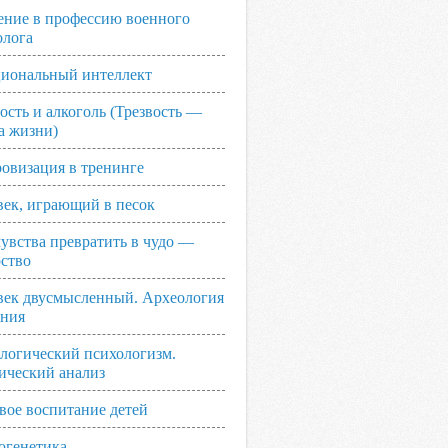
ение в профессию военного
олога
иональный интеллект
ость и алкоголь (Трезвость —
а жизни)
овизация в тренинге
век, играющий в песок
увства превратить в чудо —
рство
век двусмысленный. Археология
ания
логический психологизм.
ический анализ
вое воспитание детей
огенетика