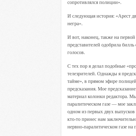
сопротивлялся полиции».
И следующая история: «Арест дв
негра».
И вот, наконец, также на первой
представителей одобрила билль 
голосов.
С тех пор я делал подобные «пр
телезрителей. Однажды я предск
тайме»,
в
прямом эфире полицейс
предсказания. Мое предсказание
материал колонки редактора. Мы
паралитическом газе — мое закл
одном из первых двух выпусков 
кто-то принес нам заключитель
нервно-паралитическом газе на 