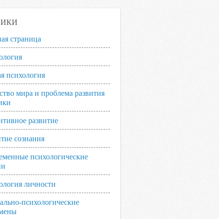
РИКИ
ная страница
ология
я психология
ство мира и проблема развития
ики
итивное развитие
итие сознания
еменные психологические
ии
ология личности
ально-психологические
мены