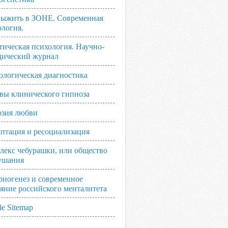
выжить в ЗОНЕ. Современная
ология.
тическая психология. Научно-
дический журнал
ологическая диагностика
вы клинического гипноза
зия любви
аптация и ресоциализация
лекс чебурашки, или общество
ушания
риогенез и современное
ояние российского менталитета
e Sitemap