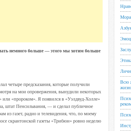
Нрав
Мора
Азбу
Эмоц
Заслу
мать немного больше — этого мы хотим больше
Этик
Личн
Всю 
делал четыре предсказания, которые получили
жизн
смотря на мои опровержения, вынудили некоторых
Псих
» или «пророком». Я появился в «Уэлдвуд-Холле»
реко
а, штат Пенсильвания, — и сделал публичное
м из газет, радио и телевидения, что, по моему
Псих
лосе скрантонской газеты «Трибюн» ровно неделю
Инст