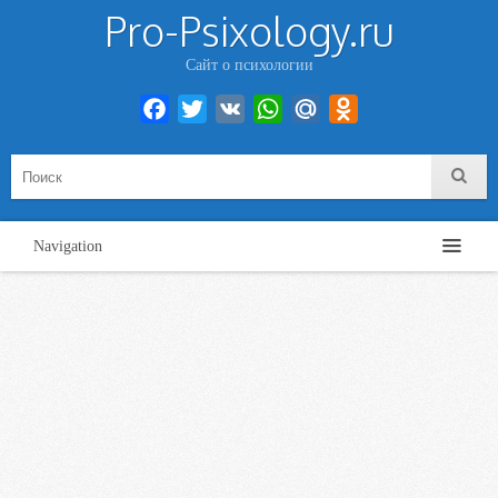
Pro-Psixology.ru
Сайт о психологии
Facebook
Twitter
VK
WhatsApp
Mail.Ru
Odnoklassniki
Navigation