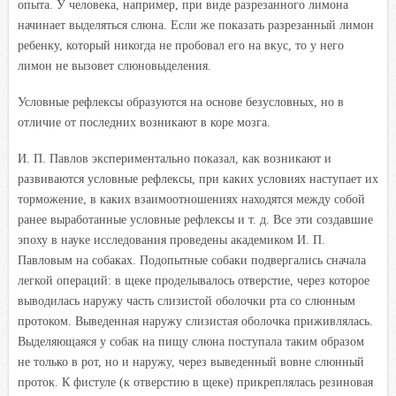
опыта. У человека, например, при виде разрезанного лимона
начинает выделяться слюна. Если же показать разрезанный лимон
ребенку, который никогда не пробовал его на вкус, то у него
лимон не вызовет слюновыделения.
Условные рефлексы образуются на основе безусловных, но в
отличие от последних возникают в коре мозга.
И. П. Павлов экспериментально показал, как возникают и
развиваются условные рефлексы, при каких условиях наступает их
торможение, в каких взаимоотношениях находятся между собой
ранее выработанные условные рефлексы и т. д. Все эти создавшие
эпоху в науке исследования проведены академиком И. П.
Павловым на собаках. Подопытные собаки подвергались сначала
легкой операций: в щеке проделывалось отверстие, через которое
выводилась наружу часть слизистой оболочки рта со слюнным
протоком. Выведенная наружу слизистая оболочка приживлялась.
Выделяющаяся у собак на пищу слюна поступала таким образом
не только в рот, но и наружу, через выведенный вовне слюнный
проток. К фистуле (к отверстию в щеке) прикреплялась резиновая