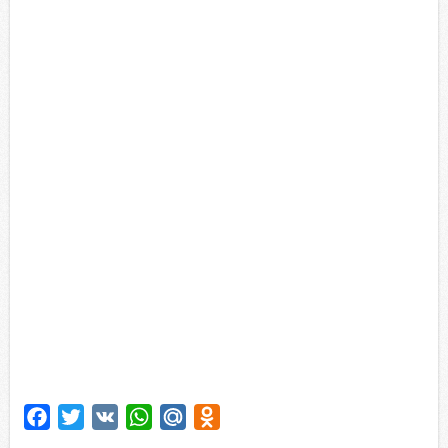
F
T
V
W
M
O
a
w
K
h
a
d