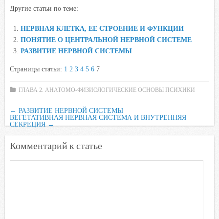
Другие статьи по теме:
c
i
a
i
n
e
t
t
l
o
НЕРВНАЯ КЛЕТКА, ЕЕ СТРОЕНИЕ И ФУНКЦИИ
b
t
s
.
k
ПОНЯТИЕ О ЦЕНТРАЛЬНОЙ НЕРВНОЙ СИСТЕМЕ
o
e
A
R
l
РАЗВИТИЕ НЕРВНОЙ СИСТЕМЫ
o
r
p
u
a
Страницы статьи:
1
2
3
4
5
6
7
k
p
s
s
ГЛАВА 2. АНАТОМО-ФИЗИОЛОГИЧЕСКИЕ ОСНОВЫ ПСИХИКИ
n
←
РАЗВИТИЕ НЕРВНОЙ СИСТЕМЫ
i
ВЕГЕТАТИВНАЯ НЕРВНАЯ СИСТЕМА И ВНУТРЕННЯЯ
СЕКРЕЦИЯ
→
k
i
Комментарий к статье