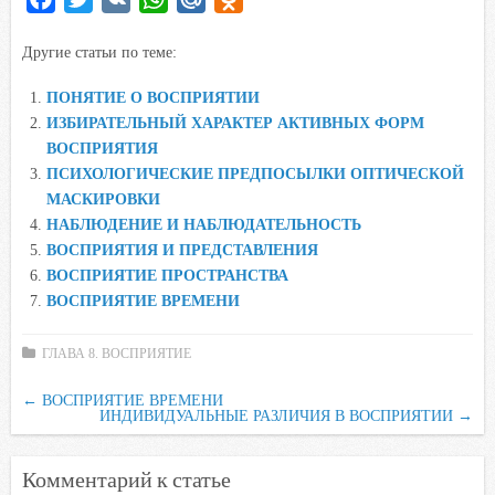
a
w
K
h
a
d
Другие статьи по теме:
c
i
a
i
n
e
t
t
l
o
ПОНЯТИЕ О ВОСПРИЯТИИ
b
t
s
.
k
ИЗБИРАТЕЛЬНЫЙ ХАРАКТЕР АКТИВНЫХ ФОРМ
o
e
A
R
l
ВОСПРИЯТИЯ
o
r
p
u
a
ПСИХОЛОГИЧЕСКИЕ ПРЕДПОСЫЛКИ ОПТИЧЕСКОЙ
МАСКИРОВКИ
k
p
s
НАБЛЮДЕНИЕ И НАБЛЮДАТЕЛЬНОСТЬ
s
ВОСПРИЯТИЯ И ПРЕДСТАВЛЕНИЯ
n
ВОСПРИЯТИЕ ПРОСТРАНСТВА
i
ВОСПРИЯТИЕ ВРЕМЕНИ
k
i
ГЛАВА 8. ВОСПРИЯТИЕ
←
ВОСПРИЯТИЕ ВРЕМЕНИ
ИНДИВИДУАЛЬНЫЕ РАЗЛИЧИЯ В ВОСПРИЯТИИ
→
Комментарий к статье