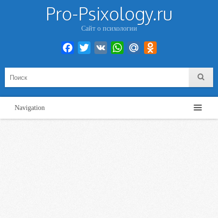
Pro-Psixology.ru
Сайт о психологии
Facebook
Twitter
VK
WhatsApp
Mail.Ru
Odnoklassniki
Navigation