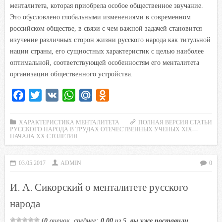
менталитета, которая приобрела особое общественное звучание.
Это обусловлено глобальными изменениями в современном
российском обществе, в связи с чем важной задачей становится
изучение различных сторон жизни русского народа как титульной
нации страны, его сущностных характеристик с целью наиболее
оптимальной, соответствующей особенностям его менталитета
организации общественного устройства.
F
T
V
W
M
O
a
w
K
h
a
d
c
i
a
i
n
ХАРАКТЕРИСТИКА МЕНТАЛИТЕТА
ПОЛНАЯ ВЕРСИЯ СТАТЬИ
РУССКОГО НАРОДА В ТРУДАХ ОТЕЧЕСТВЕННЫХ УЧЕНЫХ XIX—
e
t
t
l
o
НАЧАЛА XX СТОЛЕТИЯ
b
t
s
.
k
o
e
A
R
l
03.05.2017
ADMIN
0
o
r
p
u
a
И. А. Сикорский о менталитете русского
k
p
s
s
народа
n
(
0
оценок, среднее:
0,00
из 5,
вы уже поставили