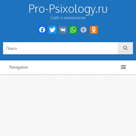
Pro-Psixology.ru
Сайт о психологии
Facebook
Twitter
VK
WhatsApp
Mail.Ru
Odnoklassniki
Navigation