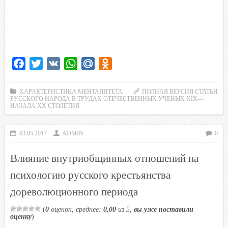
F
T
V
W
M
O
a
w
K
h
a
d
c
i
a
i
n
ХАРАКТЕРИСТИКА МЕНТАЛИТЕТА
ПОЛНАЯ ВЕРСИЯ СТАТЬИ
РУССКОГО НАРОДА В ТРУДАХ ОТЕЧЕСТВЕННЫХ УЧЕНЫХ XIX—
e
t
t
l
o
НАЧАЛА XX СТОЛЕТИЯ
b
t
s
.
k
o
e
A
R
l
03.05.2017
ADMIN
0
o
r
p
u
a
Влияние внутриобщинных отношений на
k
p
s
s
психологию русского крестьянства
n
дореволюционного периода
i
k
(
0
оценок, среднее:
0,00
из 5,
вы уже поставили
оценку
)
i