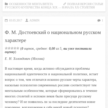
c
i
a
i
n
ОСОБЕННОСТИ МЕНТАЛИТЕТА
ПОЛНАЯ ВЕРСИЯ СТАТЬИ
РУССКОГО КУПЕЧЕСТВА КОНЦА XIX — НАЧАЛА XX СТОЛЕТИЯ
e
t
t
l
o
b
t
s
.
k
03.05.2017
ADMIN
1
o
e
A
R
l
o
r
p
u
a
Ф. М. Достоевский о национальном русском
k
p
s
характере
s
n
(
0
оценок, среднее:
0,00
из 5,
вы уже поставили
оценку
)
i
Е. Н. Холондович (Москва)
k
i
В
настоящее время, когда активно обсуждаются проблемы
национальной идентичности и национальной политики, встает
вопрос о том, чем отличатся исконно русские черты характера,
насколько психология современных россиян соответствует тем
ментальным особенностям, которые сформировались в течение
многих столетий и испокон веков были присущи русскому
человеку? И не появилось ли за последние десятилетия новое
поколение, воплощающее в себе некий новый психотип?