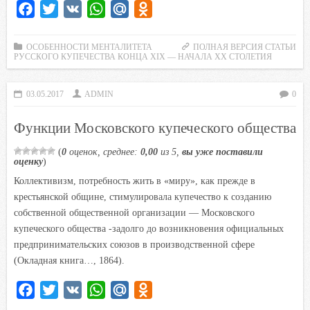
F
T
V
W
M
O
a
w
K
h
a
d
c
i
a
i
n
ОСОБЕННОСТИ МЕНТАЛИТЕТА
ПОЛНАЯ ВЕРСИЯ СТАТЬИ
РУССКОГО КУПЕЧЕСТВА КОНЦА XIX — НАЧАЛА XX СТОЛЕТИЯ
e
t
t
l
o
b
t
s
.
k
03.05.2017
ADMIN
0
o
e
A
R
l
o
r
p
u
a
Функции Московского купеческого общества
k
p
s
(
0
оценок, среднее:
0,00
из 5,
вы уже поставили
s
оценку
)
n
Коллективизм, потребность жить в «миру», как прежде в
i
крестьянской общине, стимулировала купечество к созданию
k
собственной общественной организации — Московского
i
купеческого общества -задолго до возникновения официальных
предпринимательских союзов в производственной сфере
(Окладная книга…, 1864).
F
T
V
W
M
O
a
w
K
h
a
d