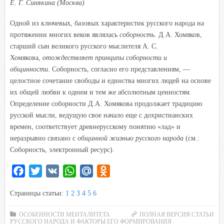
Е. Г. Синякина (Москва)
Одной из ключевых, базовых характеристик русского народа на
протяжении многих веков являлась
соборность.
Д.А. Хомяков,
старший сын великого русского мыслителя А. С.
Хомякова,
отождествляет принципы соборности и
общинности.
Соборность, согласно его представлениям, —
целостное сочетание свободы и единства многих людей на основе
их общей любви к одним и тем же абсолютным ценностям.
Определение соборности Д.А. Хомякова продолжает традицию
русской мысли, ведущую свое начало еще с дохристианских
времен, соответствует древнерусскому понятию «лад» и
неразрывно связано с
общинной жизнью русского народа
(см.:
Соборность, электронный ресурс).
F
T
V
W
M
O
a
w
K
h
a
d
Страницы статьи:
1
2
3
4
5
6
c
i
a
i
n
e
t
t
l
o
ОСОБЕННОСТИ МЕНТАЛИТЕТА
ПОЛНАЯ ВЕРСИЯ СТАТЬИ
РУССКОГО НАРОДА И ФАКТОРЫ ЕГО ФОРМИРОВАНИЯ
b
t
s
.
k