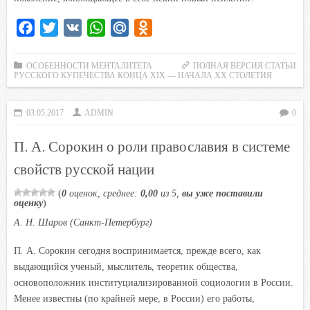
F
T
V
W
M
O
a
w
K
h
a
d
c
i
a
i
n
ОСОБЕННОСТИ МЕНТАЛИТЕТА
ПОЛНАЯ ВЕРСИЯ СТАТЬИ
РУССКОГО КУПЕЧЕСТВА КОНЦА XIX — НАЧАЛА XX СТОЛЕТИЯ
e
t
t
l
o
b
t
s
.
k
03.05.2017
ADMIN
0
o
e
A
R
l
o
r
p
u
a
П. А. Сорокин о роли православия в системе
k
p
s
свойств русской нации
s
n
(
0
оценок, среднее:
0,00
из 5,
вы уже поставили
оценку
)
i
А. Н. Шаров (Санкт-Петербург)
k
i
П
.
А. Сорокин сегодня воспринимается, прежде всего, как
выдающийся ученый, мыслитель, теоретик общества,
основоположник институциализированной социологии в России.
Менее известны (по крайней мере, в России) его работы,