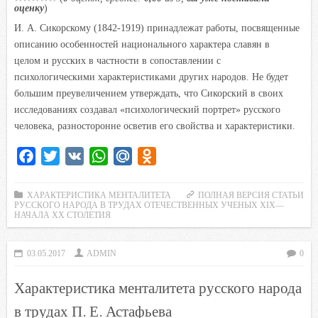
i
оценку
)
k
И. А. Сикорскому (1842-1919) принадлежат работы, посвященные
i
описанию особенностей национального характера славян в
целом и русских в частности в сопоставлении с
психологическими характеристиками других народов. Не будет
большим преувеличением утверждать, что Сикорский в своих
исследованиях создавал «психологический портрет» русского
человека, разносторонне осветив его свойства и характеристики.
F
T
V
W
M
O
a
w
K
h
a
d
c
i
a
i
n
ХАРАКТЕРИСТИКА МЕНТАЛИТЕТА
ПОЛНАЯ ВЕРСИЯ СТАТЬИ
РУССКОГО НАРОДА В ТРУДАХ ОТЕЧЕСТВЕННЫХ УЧЕНЫХ XIX—
e
t
t
l
o
НАЧАЛА XX СТОЛЕТИЯ
b
t
s
.
k
o
e
A
R
l
03.05.2017
ADMIN
0
o
r
p
u
a
Характеристика менталитета русского народа
k
p
s
s
в трудах П. Е. Астафьева