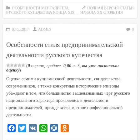
c
i
a
i
n
ОСОБЕННОСТИ МЕНТАЛИТЕТА
ПОЛНАЯ ВЕРСИЯ СТАТЬИ
РУССКОГО КУПЕЧЕСТВА КОНЦА XIX — НАЧАЛА XX СТОЛЕТИЯ
e
t
t
l
o
b
t
s
.
k
03.05.2017
ADMIN
0
o
e
A
R
l
o
r
p
u
a
Особенности стиля предпринимательской
k
p
s
деятельности русского купечества
s
n
(
0
оценок, среднее:
0,00
из 5,
вы уже поставили
оценку
)
i
Оценка самими купцами своей деятельности, свидетельства
k
современников, а также конкретные исторические эпизоды
i
убеждают в том, что большинство вышеназванных черт русского
национального характера проявлялись в деятельности
предпринимателей, прежде всего, в стиле профессиональной
деятельности.
F
T
V
W
M
O
a
w
K
h
a
d