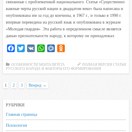
связанные с проблематикой национального. Статья «Существенно
важные черты русской нации в двадцатом веке» была написана и
опубликована им за год до кончины, в 1967 г., и только в 1990 г.
впервые переведена на русский язык и опубликована в журнале
«Молодая гвардия». Эта работа в определенном смысле является
данью признательности народу, к которому он принадлежал.
F
T
V
W
M
O
a
w
K
h
a
d
c
i
a
i
n
ОСОБЕННОСТИ МЕНТАЛИТЕТА
ПОЛНАЯ ВЕРСИЯ СТАТЬИ
РУССКОГО НАРОДА И ФАКТОРЫ ЕГО ФОРМИРОВАНИЯ
e
t
t
l
o
b
t
s
.
k
1
2
3
Вперед
→
o
e
A
R
l
o
r
p
u
a
k
p
s
РУБРИКИ
s
Главная страница
n
i
Психология