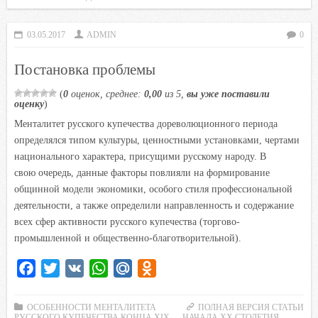
o
e
A
R
l
o
r
p
u
a
03.05.2017
ADMIN
0
k
p
s
Постановка проблемы
s
n
(
0
оценок, среднее:
0,00
из 5,
вы уже поставили
оценку
)
i
Менталитет русского купечества дореволюционного периода
k
определялся типом культуры, ценностными установками, чертами
i
национального характера, присущими русскому народу. В
свою очередь, данные факторы повлияли на формирование
общинной модели экономики, особого стиля профессиональной
деятельности, а также определили направленность и содержание
всех сфер активности русского купечества (торгово-
промышленной и общественно-благотворительной).
F
T
V
W
M
O
a
w
K
h
a
d
c
i
a
i
n
ОСОБЕННОСТИ МЕНТАЛИТЕТА
ПОЛНАЯ ВЕРСИЯ СТАТЬИ
РУССКОГО КУПЕЧЕСТВА КОНЦА XIX — НАЧАЛА XX СТОЛЕТИЯ