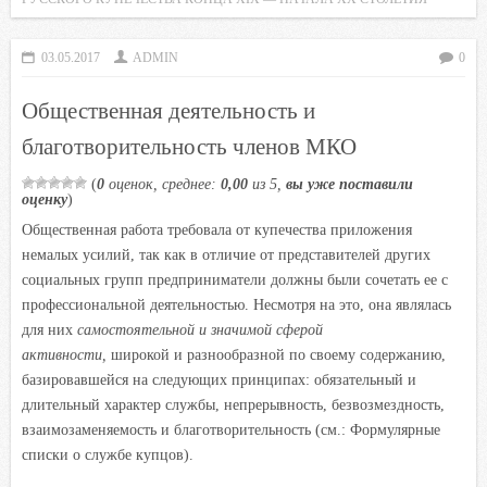
e
t
t
l
o
b
t
s
.
k
03.05.2017
ADMIN
0
o
e
A
R
l
o
r
p
u
a
Общественная деятельность и
k
p
s
благотворительность членов МКО
s
n
(
0
оценок, среднее:
0,00
из 5,
вы уже поставили
оценку
)
i
Общественная работа требовала от купечества приложения
k
немалых усилий, так как в отличие от представителей других
i
социальных групп предприниматели должны были сочетать ее с
профессиональной деятельностью. Несмотря на это, она являлась
для них
самостоятельной и значимой сферой
активности,
широкой и разнообразной по своему содержанию,
базировавшейся на следующих принципах: обязательный и
длительный характер службы, непрерывность, безвозмездность,
взаимозаменяемость и благотворительность (см.: Формулярные
списки о службе купцов).