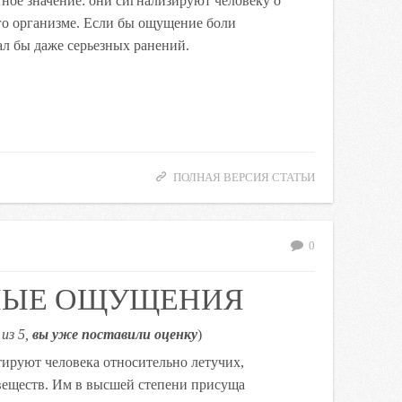
ое значение: они сигнализируют человеку о
го организме. Если бы ощущение боли
ал бы даже серьезных ранений.
ПОЛНАЯ ВЕРСИЯ СТАТЬИ
0
НЫЕ ОЩУЩЕНИЯ
из 5,
вы уже поставили оценку
)
руют человека относительно летучих,
веществ. Им в высшей степени присуща