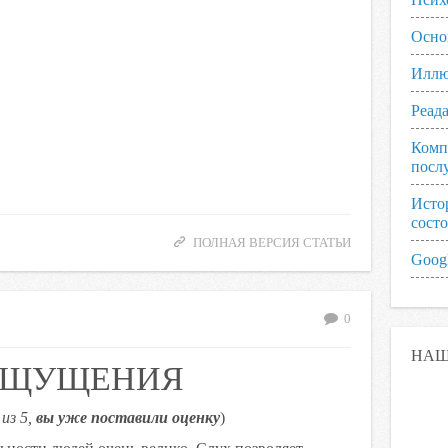
Осно
Иллю
Реад
Комп
посл
Исто
сост
ПОЛНАЯ ВЕРСИЯ СТАТЬИ
Googl
0
НАШ
ОЩУЩЕНИЯ
из 5,
вы уже поставили оценку
)