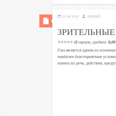
o
e
A
R
l
o
r
p
u
a
01.04.2020
АНДРЕЙ
k
p
s
s
ЗРИТЕЛЬНЫ
n
i
(
0
оценок, среднее:
0,00
k
Глаз является одним из основных
i
наиболее благоприятные услови
понять их речь, действия, предуп