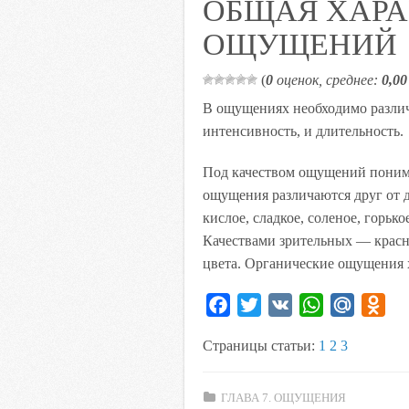
ОБЩАЯ ХАРА
n
ОЩУЩЕНИЙ
i
k
i
(
0
оценок, среднее:
0,00
В ощущениях необходимо различа
интенсивность, и длительность.
Под качеством ощущений понима
ощущения различаются друг от 
кислое, сладкое, соленое, горьк
Качествами зрительных — красны
цвета. Органические ощущения 
F
T
V
W
M
O
a
w
K
h
a
d
Страницы статьи:
1
2
3
c
i
a
i
n
e
t
t
l
o
ГЛАВА 7. ОЩУЩЕНИЯ
b
t
s
.
k