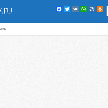
.ru
Facebook
Twitter
VK
WhatsApp
Mail.Ru
Od
вязь