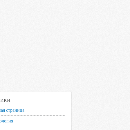
РИКИ
ная страница
ология