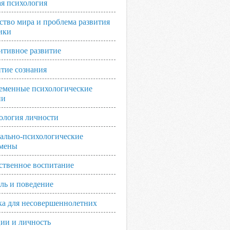
я психология
ство мира и проблема развития
ики
итивное развитие
итие сознания
еменные психологические
ии
ология личности
ально-психологические
мены
ственное воспитание
ль и поведение
ка для несовершеннолетних
ии и личность