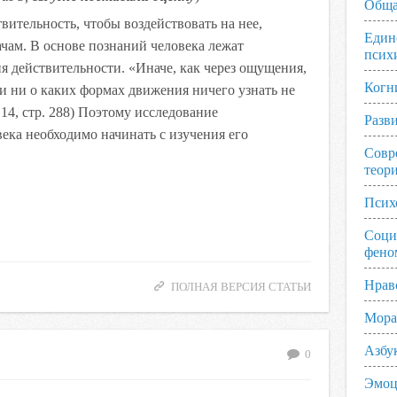
Обща
вительность, чтобы воздействовать на нее,
Един
ачам. В основе познаний человека лежат
псих
 действительности. «Иначе, как через ощущения,
Когн
и ни о каких формах движения ничего узнать не
14, стр. 288)
Поэтому исследование
Разв
ека необходимо начинать с изучения его
Совр
теор
Псих
Соци
фено
Нрав
ПОЛНАЯ ВЕРСИЯ СТАТЬИ
Мора
Азбу
0
Эмоц