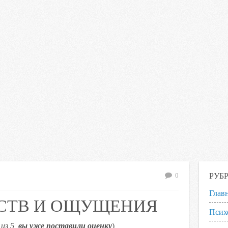
РУБ
0
Глав
СТВ И ОЩУЩЕНИЯ
Псих
из 5,
вы уже поставили оценку
)