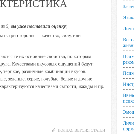
КТЕРИСТИКА
Заслу
Этик
из 5,
вы уже поставили оценку
)
Личн
ть три стороны — качество, силу, или
Всю 
жизн
ются те их основные свойства, по которым
Псих
реко
друга. Качествами вкусовых ощущений будут:
ое, терпкое, различные комбинации вкусов.
Псих
е, зеленые, серые, голубые, белые и другие
Инст
характеризуются качествами сытости, жажды и пр.
Введ
псих
Эмоц
Личн
норм
ПОЛНАЯ ВЕРСИЯ СТАТЬИ