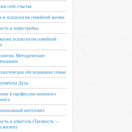
жи себе счастье
а и психология семейной жизни
ость и перестройка
жизнь психология семейной
и
ология. Методические
мендации
ологическое обследование семьи
рументы Духа
ение в профессию военного
олога
иональный интеллект
ость и алкоголь (Трезвость —
а жизни)