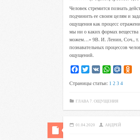
Человек стремится познать дейст
подчинить ее своим целям и зад
ощущения как процесс отражения
мы ни о каких формах вещества 
можем…» 9
В. И. Ленин, Соч., т. 
познавательных процессов челов
ощущений.
F
T
V
W
M
O
a
w
K
h
a
d
Страницы статьи:
1
2
3
4
c
i
a
i
n
e
t
t
l
o
ГЛАВА 7. ОЩУЩЕНИЯ
b
t
s
.
k
o
e
A
R
l
o
r
p
u
a
01.04.2020
АНДРЕЙ
k
p
s
s