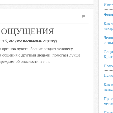
Импр
Чело
0
Как ч
Е ОЩУЩЕНИЯ
лека
Чело
из 5,
вы уже поставили оценку
)
созн
 органов чувств. Зрение создает человеку
Соци
я общения с другими людьми, помогает лучше
Крит
реждает об опасности и т. п.
Поло
Псих
Как 
псих
Прак
мето
Псих