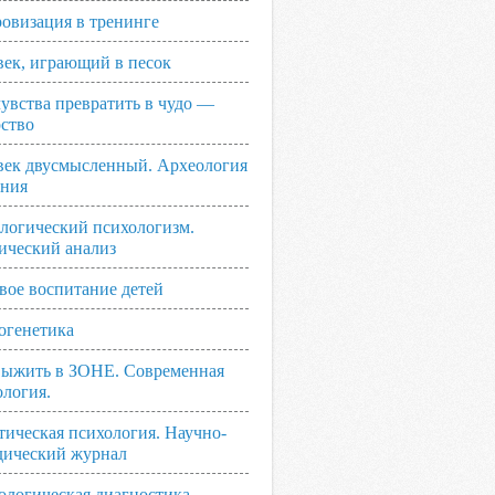
овизация в тренинге
век, играющий в песок
увства превратить в чудо —
рство
век двусмысленный. Археология
ания
логический психологизм.
ический анализ
вое воспитание детей
огенетика
выжить в ЗОНЕ. Современная
ология.
тическая психология. Научно-
дический журнал
ологическая диагностика