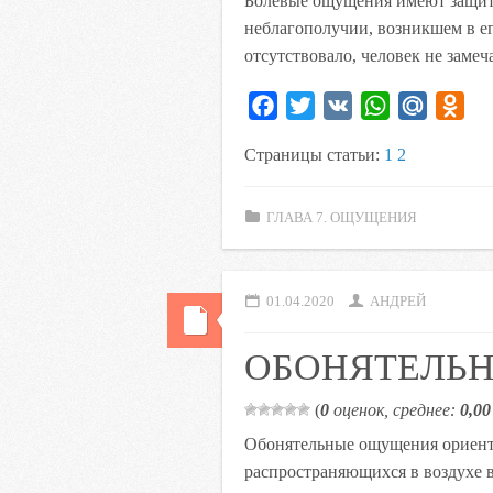
Болевые ощущения имеют защитн
неблагополучии, возникшем в е
отсутствовало, человек не замеч
F
T
V
W
M
O
a
w
K
h
a
d
Страницы статьи:
1
2
c
i
a
i
n
e
t
t
l
o
ГЛАВА 7. ОЩУЩЕНИЯ
b
t
s
.
k
o
e
A
R
l
o
r
p
u
a
01.04.2020
АНДРЕЙ
k
p
s
s
ОБОНЯТЕЛЬ
n
i
(
0
оценок, среднее:
0,00
k
Обонятельные ощущения ориенти
i
распространяющихся в воздухе 