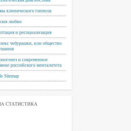
вы клинического гипноза
зия любви
аптация и ресоциализация
лекс чебурашки, или общество
ушания
риогенез и современное
ояние российского менталитета
e Sitemap
А СТАТИСТИКА